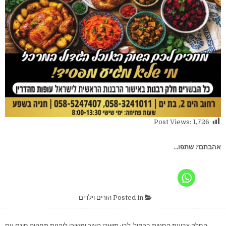
Post Views:
1,726
אהבתם? שתפו...
Posted in
הורים וילדים
← החלה צביעת החניות בכחול-לבן: תושבי העיר ימשיכו ליהנות מחנייה חינם עם