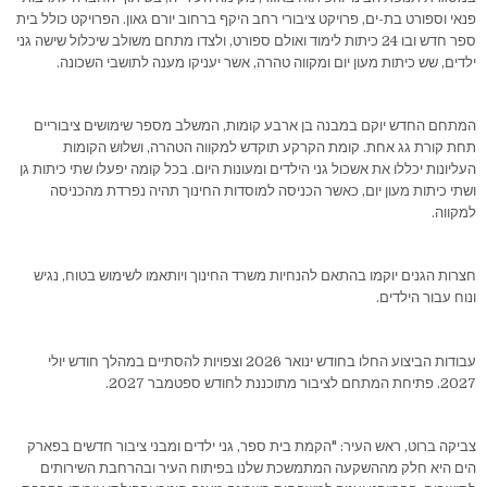
פנאי וספורט בת-ים, פרויקט ציבורי רחב היקף ברחוב יורם גאון. הפרויקט כולל בית
ספר חדש ובו 24 כיתות לימוד ואולם ספורט, ולצדו מתחם משולב שיכלול שישה גני
ילדים, שש כיתות מעון יום ומקווה טהרה, אשר יעניקו מענה לתושבי השכונה.
המתחם החדש יוקם במבנה בן ארבע קומות, המשלב מספר שימושים ציבוריים
תחת קורת גג אחת. קומת הקרקע תוקדש למקווה הטהרה, ושלוש הקומות
העליונות יכללו את אשכול גני הילדים ומעונות היום. בכל קומה יפעלו שתי כיתות גן
ושתי כיתות מעון יום, כאשר הכניסה למוסדות החינוך תהיה נפרדת מהכניסה
למקווה.
חצרות הגנים יוקמו בהתאם להנחיות משרד החינוך ויותאמו לשימוש בטוח, נגיש
ונוח עבור הילדים.
עבודות הביצוע החלו בחודש ינואר 2026 וצפויות להסתיים במהלך חודש יולי
2027. פתיחת המתחם לציבור מתוכננת לחודש ספטמבר 2027.
צביקה ברוט, ראש העיר: "הקמת בית ספר, גני ילדים ומבני ציבור חדשים בפארק
הים היא חלק מההשקעה המתמשכת שלנו בפיתוח העיר ובהרחבת השירותים