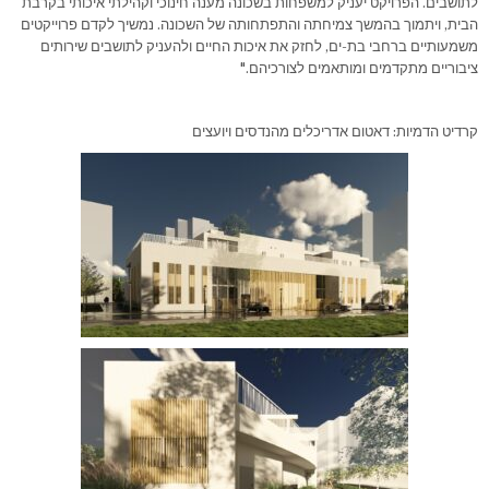
לתושבים. הפרויקט יעניק למשפחות בשכונה מענה חינוכי וקהילתי איכותי בקרבת
הבית, ויתמוך בהמשך צמיחתה והתפתחותה של השכונה. נמשיך לקדם פרוייקטים
משמעותיים ברחבי בת-ים, לחזק את איכות החיים ולהעניק לתושבים שירותים
ציבוריים מתקדמים ומותאמים לצורכיהם."
קרדיט הדמיות: דאטום אדריכלים מהנדסים ויועצים