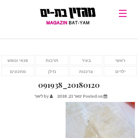
ראשי
בעיר
תרבות
פנאי ונופש
ילדים
צרכנות
נדלן
מתכונים
20180120_091938
Posted on
ינואר 21, 2018
by
ליאור