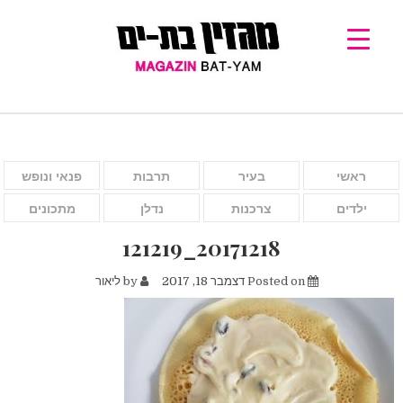
ראשי
בעיר
תרבות
פנאי ונופש
ילדים
צרכנות
נדלן
מתכונים
20171218_121219
Posted on
דצמבר 18, 2017
by
ליאור