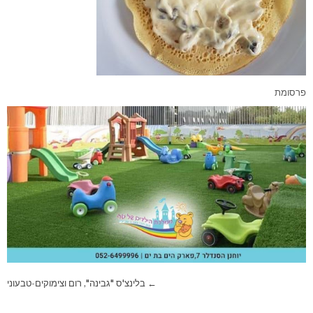
פרסומת
ניווט
← בלינצ'ס "גבינה", רום וצימוקים-טבעוני