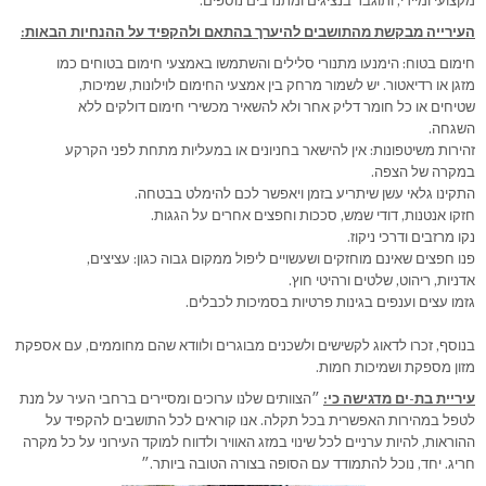
מקצועי ומיידי, ותוגבר בנציגים ומתנדבים נוספים.
העירייה מבקשת מהתושבים להיערך בהתאם ולהקפיד על ההנחיות הבאות:
חימום בטוח: הימנעו מתנורי סלילים והשתמשו באמצעי חימום בטוחים כמו
מזגן או רדיאטור. יש לשמור מרחק בין אמצעי החימום לוילונות, שמיכות,
שטיחים או כל חומר דליק אחר ולא להשאיר מכשירי חימום דולקים ללא
השגחה.
זהירות משיטפונות: אין להישאר בחניונים או במעליות מתחת לפני הקרקע
במקרה של הצפה.
התקינו גלאי עשן שיתריע בזמן ויאפשר לכם להימלט בבטחה.
חזקו אנטנות, דודי שמש, סככות וחפצים אחרים על הגגות.
נקו מרזבים ודרכי ניקוז.
פנו חפצים שאינם מוחזקים ושעשויים ליפול ממקום גבוה כגון: עציצים,
אדניות, ריהוט, שלטים ורהיטי חוץ.
גזמו עצים וענפים בגינות פרטיות בסמיכות לכבלים.
בנוסף, זכרו לדאוג לקשישים ולשכנים מבוגרים ולוודא שהם מחוממים, עם אספקת
מזון מספקת ושמיכות חמות.
עיריית בת-ים מדגישה כי:
״הצוותים שלנו ערוכים ומסיירים ברחבי העיר על מנת
לטפל במהירות האפשרית בכל תקלה. אנו קוראים לכל התושבים להקפיד על
ההוראות, להיות ערניים לכל שינוי במזג האוויר ולדווח למוקד העירוני על כל מקרה
חריג. יחד, נוכל להתמודד עם הסופה בצורה הטובה ביותר.״