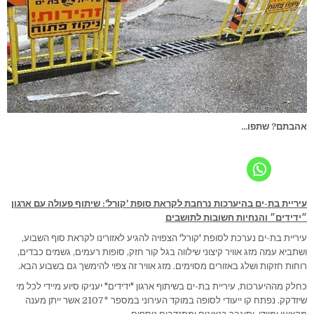
אהבתם? שתפו...
עיריית בת-ים בהיערכות נרחבת לקראת סופת 'קורל': שיתוף פעולה עם ארגון
״ידידים״ והנחיות חשובות לתושבים
עיריית בת-ים נערכת לסופת 'קורל' הצפויה להגיע לאזורינו לקראת סוף השבוע,
ושתביא עמה מזג אוויר קיצוני שילווה בגל קור חזק, סופות רעמים, גשמים כבדים,
רוחות חזקות ושלג באזורים מסוימים. מזג אוויר זה צפוי להימשך גם בשבוע הבא.
כחלק מההיערכות, עיריית בת-ים בשיתוף ארגון "ידידים" יעניקו סיוע מיידי לכל מי
שיזדקק. נפתח קו ייעודי לסופה במוקד העירוני במספר *2107 אשר ייתן מענה