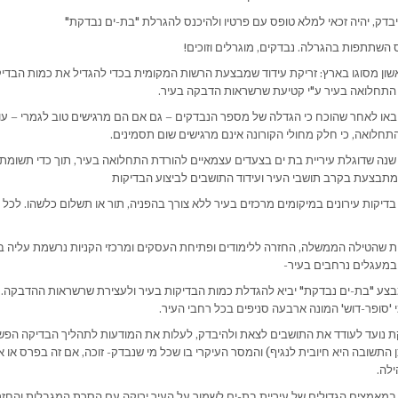
בדק, יהיה זכאי למלא טופס עם פרטיו ולהיכנס להגרלת "בת-ים נבדקת"
 השתתפות בהגרלה. נבדקים, מוגרלים וזוכים!
שון מסוגו בארץ: זריקת עידוד שמבצעת הרשות המקומית בכדי להגדיל את כמות הבדיק
התחלואה בעיר ע"י קטיעת שרשראות הדבקה בעיר.
או לאחר שהוכח כי הגדלה של מספר הנבדקים – גם אם הם מרגישים טוב לגמרי – עוז
התחלואה, כי חלק מחולי הקורונה אינם מרגישים שום תסמינים.
נה שדוגלת עיריית בת ים בצעדים עצמאיים להורדת התחלואה בעיר, תוך כדי תשומת 
תבצעת בקרב תושבי העיר ועידוד התושבים לביצוע הבדיקות
יקות עירונים במיקומים מרכזים בעיר ללא צורך בהפניה, תור או תשלום כלשהו. לכל 
שהטילה הממשלה, החזרה ללימודים ופתיחת העסקים ומרכזי הקניות נרשמת עליה ב
מעגלים נרחבים בעיר-
צע "בת-ים נבדקת" יביא להגדלת כמות הבדיקות בעיר ולעצירת שרשראות ההדבקה. ו
'סופר-דוש' המונה ארבעה סניפים בכל רחבי העיר.
 נועד לעודד את התושבים לצאת ולהיבדק, לעלות את המודעות לתהליך הבדיקה הפשוט
 התשובה היא חיובית לנגיף) והמסר העיקרי בו שכל מי שנבדק- זוכה, אם זה בפרס או 
לה.
במאמצים הגדולים של עיריית בת-ים לשמור על העיר ירוקה עם הסרת המגבלות והחז