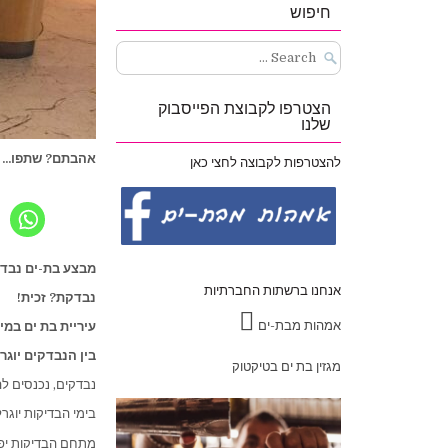
חיפוש
Search
for:
הצטרפו לקבוצת הפייסבוק
שלנו
אהבתם? שתפו...
להצטרפות לקבוצה לחצי כאן
מבצע בת-ים נבדק
אנחנו ברשתות החברתיות
נבדקת? זכית!
אמהות מבת-ים
עיריית בת ים במ
בין הנבדקים יוגרלו שלושה תלו
מגזין בת ים בטיקטוק
נבדקים, נכנסים להגרלה ויכ
בימי הבדיקות יוגר
מתחם הבדיקות יפעל ביום חמישי 26/11/2020 בין השעות 20:00