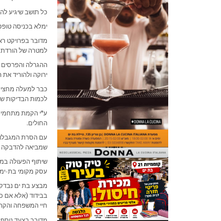
כל תושב שיגיע להי
ימלא בכניסה טופס
מדובר בפרויקט רא
למטרה של הורדת 
ההגרלה והפרסים ב
ירוקה ולהוריד את 
כבר למעלה מחצי ש
לכמות הבדיקות שמ
ע"י הקמת מתחמי בד
החולים.
עם הסרת המגבלות 
שמביאה להדבקה ב
שיתוף הפעולה במב
עסק מקומי בת-ימי 
מבצע בת ים נבדקת
בבידוד (אלא אם כן
חיי המשפחה והקהי
מדובר בצעד נוסף 