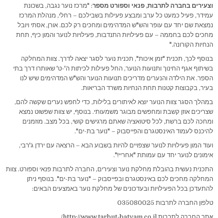
וצעירים בחברה לתרבות, פנאי וספורט מספר
: "מרכז נוער נגבה, בשכונת
עמידר, פעיל כמעט כל ערב ומבצע פעילות בשבילכם – רחלי, מנהלת המרכז
נמצאת שם יחד עם עופר והש"ש המדהימים ומחכים רק לכם. אורן, אסתי ויובל
מחכים לכם בחממה – עם פעילויות התנדבות, פעילויות לנוער והמון כיף, תחת
הנחיות הקורונה."
בנוסף לכך, תכנית "זמן איכות", תכנית נוער לסגר יצאה לדרך. צוות המחלקה
בשיתוף אגף החינוך ותנועות הנוער, החל פעילות לכיתות ה'-ט' שאותרו דרך בתי
הספר. את הילדה והנערים מדריכים תנועות הנוער והש"ש המדהימים שיש לנו
בעיר, בקבוצות קטנות תחת הנחיות משרד הבריאות.
במהלך הסגר צוות הנוער יוצא לאיתורים בלילות, כדי לחפש נערים שקשה להם,
שצריכים אוזן קשבת ומחפשים מבוגר משמעותי. בנוסף, יש צוות שפשוט נמצא
ומחכה לכם ברשת, לכל סיטואציה שאתם מרגישים קושי, בכל מצב. מוזמנים
להיכנס לעמוד האינסטגרם והפייסבוק – "נוער בת-ים".
ועוד המון פעילויות לנוער שצפויים להיות בשבוע הבא – הרצאה עם ירדן ג'רבי,
אימונים לנוער יחד עם עמותת "אחריי!".
התכנית נעשית בהובלת מחלקת נוער וצעירים, החברה לתרבות פנאי וספורט. צוות
המחלקה מחכים לכם באינסטגרם ובפייסבוק – "נוער בת-ים". בנוסף ניתן
להתעדכן בכל הפעילויות ובעדכונים של מחלקת נוער באמצעים הבאים:
טלפון החברה לתרבות 035080025
אתר החברה לתרבות
http://www.tarbut-batyam.co.il/