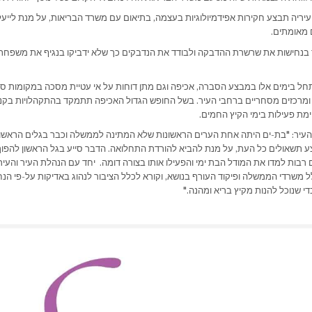
ריה תבצע חקירות אפידמיולוגיות בעצמה, בתיאום עם משרד הבריאות, על מנת לייע
 מאומתים.
 בנחישות את שרשרת ההדבקה ולבודד את הנדבקים כך שלא ידביקו בנגיף את משפח
תחל בימים אלו במבצע הסברה, אכיפה וגם מתן דוחות על אי עטיית מסכה במקומות סג
ת ומרכזים מסחריים ברחבי העיר. בשל החופש הגדול האכיפה תתמקד בהתקהלויות בקניו
מת פעילות בימי הקיץ החמים.
העיר: "בת-ים היתה אחת הערים הראשונות שלא המתינה לממשלה וכבר בגלים הראשו
 תשאולים כל העת, על מנת להביא להורדת התחלואה. הדבר סייע בגל הראשון להפוך
רבות למדו את המודל הבת ימי והפעילו אותו בצורה דומה. יחד עם הנהלת העיר והעירי
 משרדי הממשלה ופיקוד העורף בנושא, וקורא לכלל הציבור לנהוג באדיקות על-פי הנ
 שנוכל להנות מקיץ בריא ומהנה."