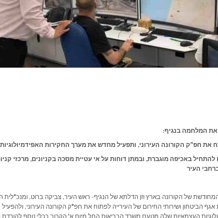
את המלחמה בנגיף:
ח את חפ"ק הקורונה העירוני, ותפעיל מחדש את מערך החקירות האפידמיולוגיו
 להתחיל באכיפה מוגברת, ובמתן דוחות על אי עטיית מסכה בקניונים, מרכזי קניו
ברחבי העיר
ודשת של הקורונה בארץ וזן הדלתא של הנגיף- ראש העיר, צביקה ברוט, ומנכ"לית העי
אגף הביטחון ושירותי החירום של העירייה לפתוח את חפ"ק הקורונה העירוני, ולהפעי
לוגיות העצמאיות שלה מטעם משרד הבריאות החל מיום א' הקרוב ככלי נוסף להורדת 