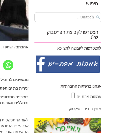
חיפוש
Search
for:
הצטרפו לקבוצת הפייסבוק
שלנו
אהבתם? שתפו...
להצטרפות לקבוצה לחצי כאן
ממשיכים להוביל 
אנחנו ברשתות החברתיות
עירית בת ים תפת
אמהות מבת-ים
בעירייה מתכוונים
ובחללים סגורים 
מגזין בת ים בטיקטוק
לאור ההתפשטות המח
אפק-ארזי הנחו את 
החקירות האפידמיו