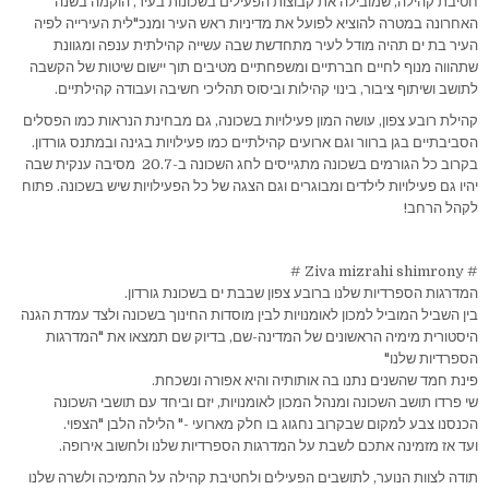
חטיבת קהילה, שמובילה את קבוצות הפעילים בשכונות בעיר, הוקמה בשנה
האחרונה במטרה להוציא לפועל את מדיניות ראש העיר ומנכ"לית העירייה לפיה
העיר בת ים תהיה מודל לעיר מתחדשת שבה עשייה קהילתית ענפה ומגוונת
שתהווה מנוף לחיים חברתיים ומשפחתיים מטיבים תוך יישום שיטות של הקשבה
לתושב ושיתוף ציבור, בינוי קהילות וביסוס תהליכי חשיבה ועבודה קהילתיים.
קהילת רובע צפון, עושה המון פעילויות בשכונה, גם מבחינת הנראות כמו הפסלים
הסביבתיים בגן ברוור וגם ארועים קהילתיים כמו פעילויות בגינה ובמתנס גורדון.
בקרוב כל הגורמים בשכונה מתגייסים לחג השכונה ב-20.7 מסיבה ענקית שבה
יהיו גם פעילויות לילדים ומבוגרים וגם הצגה של כל הפעילויות שיש בשכונה. פתוח
לקהל הרחב!
# Ziva mizrahi shimrony #
המדרגות הספרדיות שלנו ברובע צפון שבבת ים בשכונת גורדון.
בין השביל המוביל למכון לאומנויות לבין מוסדות החינוך בשכונה ולצד עמדת הגנה
היסטורית מימיה הראשונים של המדינה-שם, בדיוק שם תמצאו את "המדרגות
הספרדיות שלנו"
פינת חמד שהשנים נתנו בה אותותיה והיא אפורה ונשכחת.
שי פרדו תושב השכונה ומנהל המכון לאומנויות, יזם וביחד עם תושבי השכונה
הכנסנו צבע למקום שבקרוב נחגוג בו חלק מארועי -" הלילה הלבן "הצפוי.
ועד אז מזמינה אתכם לשבת על המדרגות הספרדיות שלנו ולחשוב אירופה.
תודה לצוות הנוער, לתושבים הפעילים ולחטיבת קהילה על התמיכה ולשרה שלנו