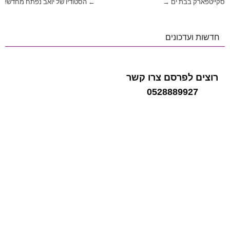
ניווט
סקייטפארק בבת ים →
← הסטודיו של יואב נפתח מחדש!
חדשות ועדכונים
רוצים לפרסם צרו קשר
0528889927