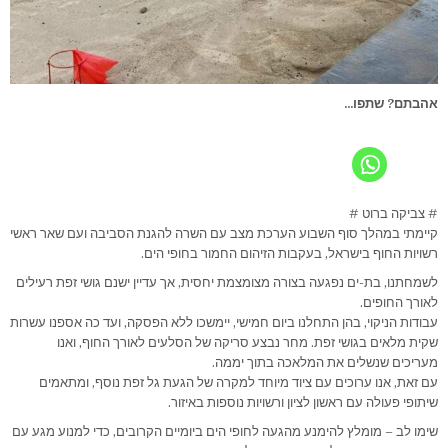
אהבתם? שתפו...
# צביקה ברוט #
קיימתי במהלך סוף השבוע הערכת מצב עם השרה להגנת הסביבה ועם שאר ראשי
רשויות החוף בישראל, בעקבות הזיהום החמור בחופי הים.
לשמחתנו, בת-ים נפגעה בצורה מצומצמת יחסית, אך עדיין ישנם גושי זפת רעילים
לאורך החופים.
עבודות הניקוי, בהן התחלנו ביום חמישי, יימשכו ללא הפסקה, ועד כה אספנו עשרות
שקית מלאים בגושי זפת. מחר נבצע סריקה של הסלעים לאורך החוף, ואנו
מעריכים שנשלים את המלאכה בתוך יממה.
עם זאת, אנו ערוכים עם ציוד מיוחד למקרה של הגעת גל זפת נוסף, ומתאמים
שיתופי פעולה עם ראשון לציון ורשויות נוספות באיזור.
שימו לב – מומלץ להימנע מהגעה לחופי הים ביומיים הקרובים, כדי למנוע מגע עם