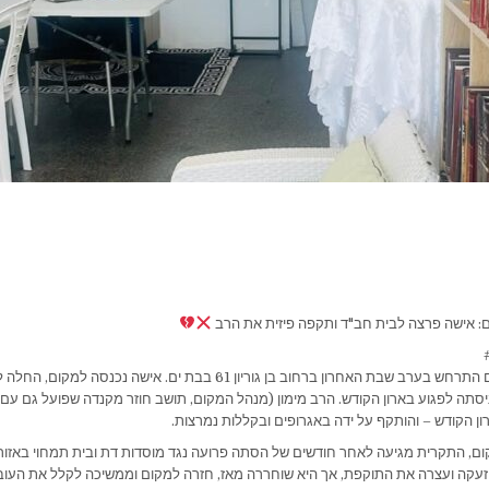
ים: אישה פרצה לבית חב"ד ותקפה פיזית את הרב
אירוע חריג ומקומם התרחש בערב שבת האחרון ברחוב בן גוריון 61 בבת ים. אישה
יסתה לפגוע בארון הקודש. הרב מימון (מנהל המקום, תושב חוזר מקנדה שפועל גם עם פ
רון הקודש – והותקף על ידה באגרופים ובקללות נמרצות.
ום, התקרית מגיעה לאחר חודשים של הסתה פרועה נגד מוסדות דת ובית תמחוי באזור.
קה ועצרה את התוקפת, אך היא שוחררה מאז, חזרה למקום וממשיכה לקלל את העובר