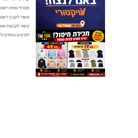
מצורף טופס רישום
קישור לקובץ רישום: s://tinyurl.com/2j5cyku5
קישור לקבוצת וואטסטפ ייעודית: aeb
לפרטים נוספים ולקבוצו