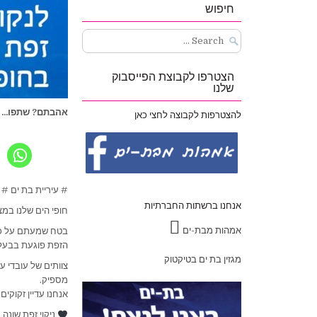
חיפוש
Search
for:
הצטרפו לקבוצת הפייסבוק
שלנו
אהבתם? שתפו...
להצטרפות לקבוצה לחצי כאן
# עיריית בת ים #
אנחנו ברשתות החברתיות
חופי הים שלנו במצו
אמהות מבת-ים
בטח שמעתם על כמו
הזפת פוגעת בבעלי
מגזין בת ים בטיקטוק
צוותים של עובדי ע
מספיק.
אנחנו עדיין זקוקים לכם היום בין
ניקוי זפת שונה 