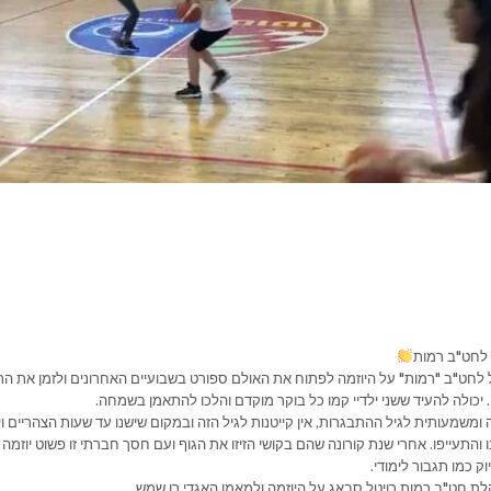
 לחט"ב רמות
ל לחט"ב "רמות" על היוזמה לפתוח את האולם ספורט בשבועיים האחרונים ולזמן את ה
 יכולה להעיד ששני ילדיי קמו כל בוקר מוקדם והלכו להתאמן בשמחה.
 ומשמעותית לגיל ההתבגרות, אין קייטנות לגיל הזה ובמקום שישנו עד שעות הצהריים ו
 והתעייפו. אחרי שנת קורונה שהם בקושי הזיזו את הגוף ועם חסך חברתי זו פשוט יוזמה 
ק כמו תגבור לימודי.
לת חט"ב רמות רויטל סבאג על היוזמה ולמאמן האגדי רן שמש .