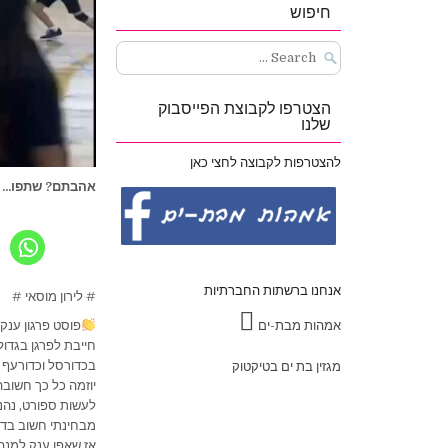
חיפוש
Search
for:
הצטרפו לקבוצת הפייסבוק
שלנו
להצטרפות לקבוצה לחצי כאן
אהבתם? שתפו...
אנחנו ברשתות החברתיות
# לירון מוסאי #
אמהות מבת-ים
פוסט פרגון ענק
חייבת לפרגן בגדו
בכדורסל וכדורעף .
מגזין בת ים בטיקטוק
יוזמה כל כך חשובה
לעשות ספורט, נהנו
מבחינתי חשוב בדיו
אז שאפו ענק למנה