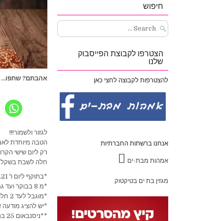
חיפוש
Search
for:
הצטרפו לקבוצת הפייסבוק
שלנו
אהבתם? שתפו...
להצטרפות לקבוצה לחצי כאן
לגזור ולשמור!!!
הטבה מיוחדת לאמהו
אנחנו ברשתות החברתיות
רק ליום שישי הקרו
אמהות מבת-ים
חלה לשבת בשקל אח
*בתוקף ליום ו' 12.2.21 בלבד.
מגזין בת ים בטיקטוק
*מ 8 בבוקר ועד גמר המלאי.
*מוגבל לעד 2 חלות ללקוח.
*יש להציג מודעה ז
**ניסנבאום 25 בת ים- חניה שמורה ללקוחות