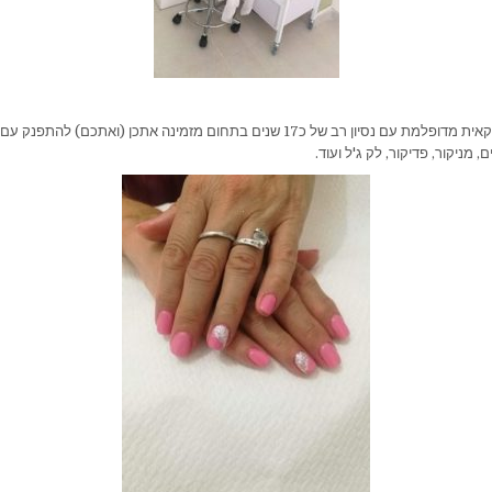
ענת אדרי, קוסמטיקאית מדופלמת עם נסיון רב של כ17 שנים בתחום מזמינה אתכן (ואתכם) ל
ם, מניקור, פדיקור, לק ג'ל ועוד.