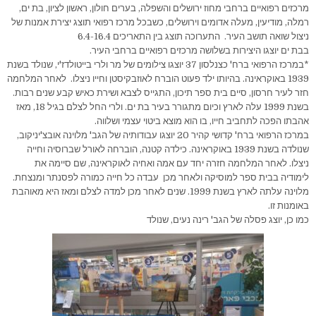
מרכזים רפואיים ברחבי מחוז ירושלים והשפלה, בערים חולון, ראשון לציון, בת ים,
רמלה, מודיעין, מעלה אדומים וירושלים, כשבכל מרכז רפואי תוצג יצירת אמנות של
ניצול שואה תושב העיר. התערוכה תוצג בין התאריכים 6.4-16.4
בבת ים יוצגו היצירות בשלושה מרכזים רפואיים ברחבי העיר.
*במרכז הרפואי ברח' כצנלסון 37 יוצגו צילומים של מר ולרי בייטולדז'י, שנולד בשנת
1939 באוקראינה. בהיותו ילד פעוט הוברח לאוזבקיסטן וחייו ניצלו. לאחר המלחמה
חזר לעיר חרסון, סיים בית ספר תיכון, התגייס לצבא ושירת כאיש קבע שנים רבות.
בשנת 1999 עלה לארץ וכיום מתגורר בעיר בת ים. ולרי החל לצלם בגיל 18, מאז
אהבתו הפכה לתחביב חייו, בו הוא מוצא ביטוי עצמי ושלווה.
במרכז הרפואי ברח' קדושי קהיר 20 יוצגו עבודותיה של הגב' מלוינה אובצ'יניקוב,
שנולדה בשנת 1939 באוקראינה. כילדה קטנה, הוברחה לאורל שברוסיה וחייה
ניצלו. לאחר המלחמה חזרה יחד עם אמה ואחיה לאוקראינה, שם סיימה את
לימודיה בבית ספר למוסיקה ולאחר מכן עבדה כל חייה כמורה לפסנתר ומנצחת.
מלוינה עלתה לארץ בשנת 1999. שנים לאחר מכן למדה לצלם ומאז היא מאוהבת
באומנות זו.
כמו כן, יוצג פסלה של הגב' רינה נעים, שנולד