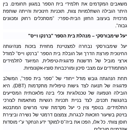
משאבים המקדמים את תלמידי בית הספר במגוון תחומים. בין
היתר הובילה השתלמויות צוות, תוכניות חינוכיות והייתה שותפת
מרכזית בעיצוב החזון הבית-ספרי: "מסתכלים רחוק ומכוונים
גבוה".
יעל שימבורסקי – מנהלת בית הספר "ברנקו וייס"
יעל שימבורסקי נבחרה למצטיינת מחוזית בזכות מנהיגותה
החינוכית פורצת הדרך ועל הובלת בית הספר "ברנקו וייס" למודל
ארצי מוביל של חדשנות פדגוגית-טיפולית, המיועד לתלמידים
המתמודדים עם מצבי סיכון ומורכבויות סוציו-אקונומיות.
תחת הנהגתה גובש מודל ייחודי של "ספר בית ספר", המשלב
פדגוגיה של תנועה לצד גישות טיפוליות מתקדמות (DBT). היא
הובילה הטמעה של טכנולוגיות וכלי בינה מלאכותית המסייעים
בהנגשת תכנים, לצד בניית תכניות רגשיות מותאמות לצורכי
התלמידים. בנוסף צוין כי יעל מקדמת שינוי מרשים המתבטא
בזינוק בשיעור הזכאות לבגרות, צמצום דרמטי של נשירה וביצירת
חוסן צוותי. כל אלו, הפכו את ביה"ס למוקד ידע הנחקר ע"י מוסדות
אקדמיים מובילים.