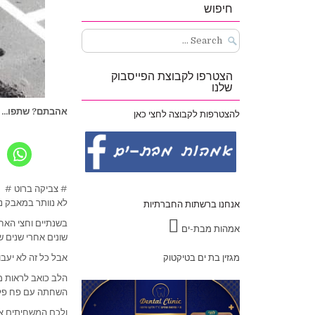
חיפוש
Search
for:
הצטרפו לקבוצת הפייסבוק
שלנו
אהבתם? שתפו...
להצטרפות לקבוצה לחצי כאן
# צביקה ברוט #
לא נוותר במאבק נג
אנחנו ברשתות החברתיות
בשנתיים וחצי האחר
אמהות מבת-ים
שונים אחרי שנים ש
מגזין בת ים בטיקטוק
אבל כל זה לא יעבו
הלב כואב לראות מ
השחתה עם פח פלסט
ולכם המשחיתים אנ