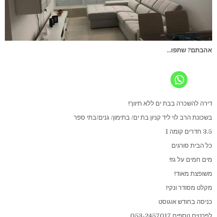
אהבתם? שתפו...
דירה להשכרה בבת ים ללא תיווך!
בשכונת הרב לוי ליד קניון בת ים/ בתימון/ גנים/בתי ספר
3.5 חדרים קומה 1
כל הבית סורגים
מים חמים על גז!
משופצת מאוד!
מקלט מסודר ונקי!
כניסה בחודש אוגוסט
לפרטים נוספים 053-2457017