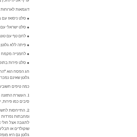
עדיף אפילו להכין ב
דוגמאות לארוחות 
● סלט ניסואז עם ב
● סלט ישראלי עם 
● לחם טף עם טונה,
● פיתה ללא גלוטן 
● לחמנייה מקמח ש
● סלט פירות בתוספ
חג הפסח הוא "החג 
גלוטן שאינם נמכרי
כמה טיפים חשובים
1. העשרת התזונה 
סיבים כמו פירות, י
2. התייחסות לחש
ומחבתות נפרדות לה
לתגובה אצל חולי צ
שוקולדים או תבלי
גלוטן גם היא מומל