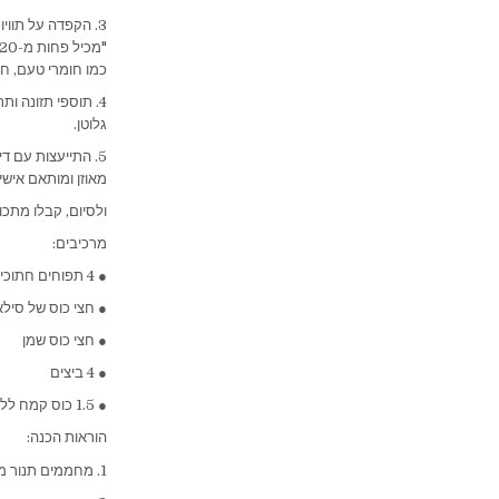
3. הקפדה על תווי
כמו חומרי טעם, חו
4. תוספי תזונה ות
גלוטן.
5. התייעצות עם 
מאוזן ומותאם אישי
ולסיום, קבלו מתכו
מרכיבים:
● 4 תפוחים חתוכים לקוביות
● חצי כוס של סילאן
● חצי כוס שמן
● 4 ביצים
● 1.5 כוס קמח ללא גלוטן תופח
הוראות הכנה:
1. מחממים תנור מראש ל-180 מעלות ומשמנים תבנית אינגליש קייק.