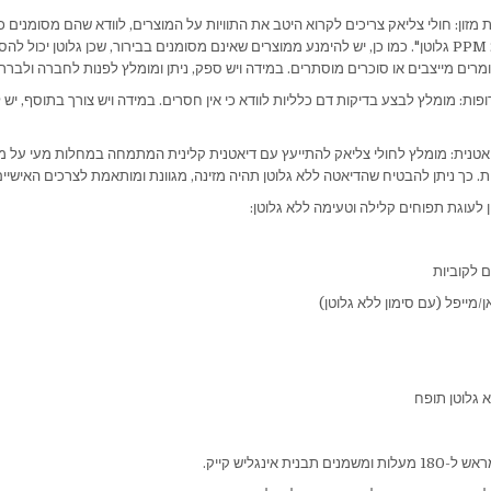
ות מזון: חולי צליאק צריכים לקרוא היטב את התוויות על המוצרים, לוודא שהם מסומנים כ-
"מכיל פחות מ-20 PPM גלוטן". כמו כן, יש להימנע ממוצרים שאינם מסומנים בבירור, שכן גלוטן יכו
מרים מייצבים או סוכרים מוסתרים. במידה ויש ספק, ניתן ומומלץ לפנות לחברה ולברר.
רופות: מומלץ לבצע בדיקות דם כלליות לוודא כי אין חסרים. במידה ויש צורך בתוסף, יש ל
דיאטנית: מומלץ לחולי צליאק להתייעץ עם דיאטנית קלינית המתמחה במחלות מעי על מ
ת. כך ניתן להבטיח שהדיאטה ללא גלוטן תהיה מזינה, מגוונת ומותאמת לצרכים האישיי
ן לעוגת תפוחים קלילה וטעימה ללא גלוטן:
/מייפל (עם סימון ללא גלוטן)