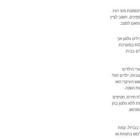
מונת מעי רגיז.
ינים. חשוב לציין
בהתאם למצב
לים גלוטן אך
חלות במערכת
ים בבית.
רי הילדים
יות, ילדים חולי
שש העיקרי הוא
ות השנה.
לח תירס, חטיפים
ת ללא גלוטן בהן
מורגש.
 בברזל, קמח
וש בחנויות או