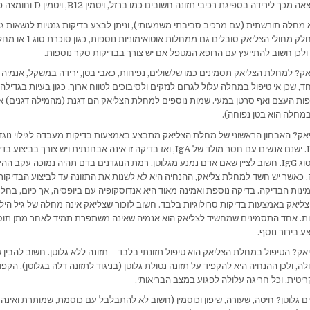
 לירידה בספיגת רכיבי תזונה חשובים כמו ברזל, ויטמין B12, ויטמין D וחומצה פולית.
מחלה תורשתית (עם מרכיב סביבתי משמעותי), וניתן לבצע בדיקות גנטיות לנשאות גנ
הגורמים למחלה. חלק מחולי הצליאק סו
ולכן חשוב להתייעץ עם הרופא המטפל אם יש צורך בבדיקות סקר נוספות.
? למחלת הצליאק תסמינים כמו שלשולים, נפיחות, כאבי בטן, ירידה במשקל, אנמיה וע
, שכן אי טיפול במחלה עלול לגרום לנזקים ולסיבוכים לטווח ארוך, כגון בעיות בגדילה 
יפות העצם ואף סרטן במעי. שמות נוספים למחלת הצליאק הם דגנת (מהמילה דגנים) או
חלה הוא בטן נפוחה).
אק? האבחון הראשוני של מחלת הצליאק מתבצע באמצעות בדיקות מעבדה לגילוי נוגדנ
IGA (TTG+EMA). ישנם אנשים עם חסר מולד של IgA, ואז בדיקה זו אינה אבחנתית ויש צור
בדיקה לנוגדנים מסוג IgG. חשוב לציין שאם אדם נמנע מגלוטן, רמת הנוגדנים בדם תהיה נמוכה עקב
כאשר יש חשד למחלת צליאק, ההנחיה היא לא לשנות את התזונה עד לביצוע הבדיקות
נות הבדיקה. בדיקה נוספת ואמינה מאוד היא אנדוסקופיה עם ביופסיה, אך כיום, בחל
ליאק באמצעות בדיקות סרולוגיות בלבד. חשוב לזכור שצליאק אינה מחלה של גיל הילד
. אחד התסמינים שמחשיד לצליאק הוא אנמיה שאינה משתפרת תמיד לאחר מתן תוסף 
 בירור נוסף.
ק? הטיפול במחלת הצליאק הוא טיפול תזונתי בלבד – תזונה ללא גלוטן. חשוב להבין 
, ולכן ההנחיה היא להקפיד על תזונה נטולת גלוטן (בניגוד לתזונה דלה בגלוטן). הקפ
קריטית, וכל חריגה עלולה לפגוע במצב הבריאותי.
ם גלוטן? חיטה, שעורה, שיפון וכוסמין (חשוב לא להתבלבל עם כוסמת, שמותרת ואינה מכ