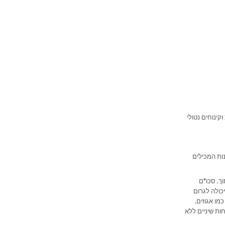
קינוחים נטולי
נות המכילים
ך, סכו"ם
יכולה לגרום
מו אגוזים,
ות שיניים ללא