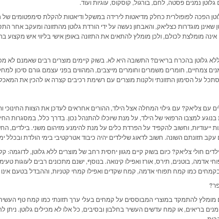
לוטן נמנים פסטה, לחם, בורגול, קוסקוס, עוגיות ועוד.
לוטן הפכה לפופולרית כחלק מדיאטות לירידה במשקל ודיאטות להקלת סימפטומים של תס
וטן שאינן מוגדרות כצליאק, והאבחון נעשה על ידי הורדת גלוטן מהתזונה ומעקב אחר התסמ
ן אינה מומלצת לכולם, ולכן מומלץ להתאים את התזונה באופן אישי בליווי איש מקצוע 
לא גלוטן בהכרח בריאים? התשובה היא לא. בשוק קיימים מוצרים רבים שאמנם לא מכי
נים צמחיים, חומרים משמרים וחומרים מייצבים, המהווים בפני עצמם גורם סיכון למ
תכל על הסימון התזונתי ולקנות מוצרים עם רשימת רכיבים קצרה או להכין את המאכל
ם עם צליאק? עם גילוי המחלה אצל הילד, ההורים אחראים לעדכן את הצוות החינוכי והו
נוגע למצבו הרפואי של הילד, על מנת שיוכלו להתנהל נכון. בדרך כלל, במסגרות החינוכ
 ייעודיות, וחשוב להקפיד על הפרדת כלים על מנת להימנע מזיהום משני. בילדים, הח
 עקב תזונתם השונה. חשוב לדאוג שלילדים יהיה כיבוד אטרקטיבי בימי הולדת ובכלל ימ
ילדים חולי צליאק? כיום בשוק קיים מגוון יחסית רחב של מוצרים ללא גלוטן, לדוגמה: ק
חי אדמה, בוטנים, תירס, אורז ואפילו קינואה. בנוסף, ישנם מתכונים רבים לעוגות טעימו
קמחים כמו קמח תפוחי אדמה, קמח שקדים ואפילו קמחי קטניות, וההבדל בטעם אינו 
פר?
מומלץ להתמקד במוצרי המבוססים על קמחים בעלי ערך תזונתי כמו קמח טף העשיר
ים בריאים, או קמח עדשים העשיר בחלבון ובסיבים, כל אלו לא מכילים גלוטן. ניתן לרכ