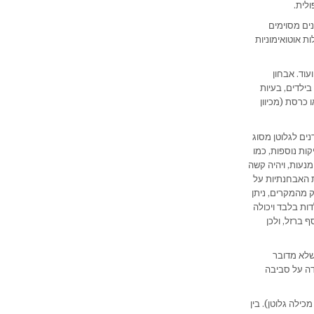
ים מסוימים
בלים גם ממחלות אוטואימוניות נוספות, כגון סוכרת סוג 1 או מחלות אוטואימוניות
וד. אבחון
בילדים, בעיות
 כרסת (מכיוון
ים לגלוטן מסוג
ך בביצוע בדיקות נוספות, כמו
 ההימנעות, ויהיה קשה
 האבחנתיות על
ק מהמקרים, ניתן
ות בלבד ויכולה
ברזל, ולכן
שלא מדובר
דה על סביבה
ילה גלוטן). בין