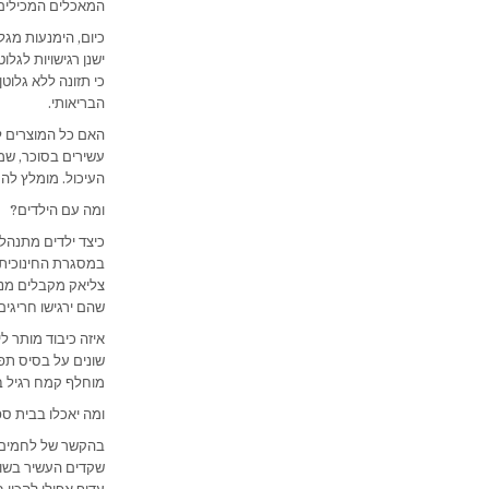
המאכלים המכילים ג
כיום, הימנעות מג
ישנן רגישויות לגל
כי תזונה ללא גלוט
הבריאותי.
האם כל המוצרים ל
עשירים בסוכר, שמ
העיכול. מומלץ להס
ומה עם הילדים?
כיצד ילדים מתנהלי
במסגרת החינוכית ב
צליאק מקבלים מנות
שהם ירגישו חריגים
איזה כיבוד מותר ל
שונים על בסיס תפו
מוחלף קמח רגיל ב
ומה יאכלו בבית ס
בהקשר של לחמים 
שקדים העשיר בשומנ