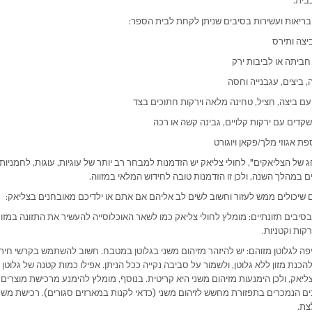
בית.
בריאות ועשירות בסיבים שניתן לקחת לבית הספר:
יצה ותירס
חביתה או לביבות ירק
 ביצים, עגבנייה וחסה
עם ביצה, חציל, טחינה מלאה וירקות חתוכים בצד
קדים עם ירקות קלויים, גבינה קשה או רכה
ת אגוזי מלך/פקאן ויוגורט
של הצליאקים", לחולי צליאק יש הזדמנות למבחר רב יותר של עוגיות, עוגות, לחמניות ו
ם במהלך השנה, ולכן זו הזדמנות טובה לחידוש המלאי במזווה.
 שיכולים ממש לעזור וחשוב לשים לב אליהם אם אתם או ילדיכם מאובחנים בצליאק:
בסיבים תזונתיים: מומלץ לחולי צליאק כמו לשאר האוכלוסייה להעשיר את התזונה במזו
רקות וקטניות.
יפה לגלוטן מזוהם: יש להיזהר מזיהום משני בגלוטן במטבח. חשוב להשתמש בקרשי חיתו
כנת מזון ללא גלוטן, ולשמור על סביבה נקייה ככל הניתן. אפילו כמות קטנה של גלוטן 
ליאק, ולכן הימנעות מזיהום משני היא קריטית. בנוסף, מומלץ להימנע מרכישת מוצרים כ
נים הנמכרים בתפזורת מחשש לזיהום משני (כדאי לקנות במארזים סגורים). רכישת משח
צת.