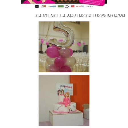
מסיבה מושקעת ויפה,עם תוכן,כיבוד והמון אהבה.