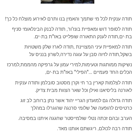
תודה ענקית לכל מי שתמך והאמין בנו ותרם לאירוע מוצלח כל כך!
תודה לסופר דוש ומאפיית בונז'ור, תודה לבנק הבינלאומי סניף
בת-ים,תודה לענק התאורה שופלייט באז"ת בת-ים.
תודה למאפיית עיני המצויינת ,תודה לארז שלק משטויות
בשקל,תודה לזיוה סבן על עוגה נדירה,לשרון בנניס על
נשיקות ממותגות וטעימות,למירי עמון על גרפיקה מהממת,למרכז
הכלים החד פעמיים …"הפילי" באז"ת בת-ים,
תודה לצלמות קארין בר חי וקרן מסטוב סובלמן ותודה ענקית
לאורנה בליסיאנו ואילן וכל שאר הצוות מבית צדיק.
תודה גדולה גם למועדון הגריי יהוד אשר נתן ברוחב לב זוג
כרטיסים להופעה של שלומי סרנגה שהוגרלו במהלך
הערב ובהם זכתה נטלי שולמייסטר שחגגה איתנו במסיבה.
תודה רבה לכולם, ריגשתם אותנו מאד.