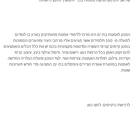
של שני ולמימון הפקות נוספות בכדי להמשיך ולהנציח אותה.
המכון לאמנות בת-ים הינו מרכז ללימודי אמנות מהוותיקים בארץ בו לומדים
למעלה מ- 150 תלמידים אשר מגיעים אליו מרחבי העיר ומהערים הסמוכות.
במכון קיימים קורסי העשרה וסדנאות מקצועיות בהם יש את כלל הכלים והאמצעים
להם זקוק האמן בכל הרמות כגון: רישום וציור, פיסול וגילוף בעץ, עיצוב קרמי
וקדרות, צילום, תולדות האמנות, צורפות ועוד. לצד המכון פועלת הגלריה החדשה
לאמנות במסגרת אגודת הציירים והפסלים בת-ים, המציגה מדי חודש תערוכות
שונות.
לרכישת כרטיסים: לחצו כאן