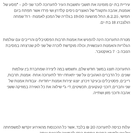
עיריית בת-ים מזמינה את תושבי ותושבות העיר לתערוכה לזכר שני לוק – "מסע של
אומנות, אהבה ותקווה" של האוצרים ניסים קלדרון ושי פרדו אשר תפתח ביום
חמישי, 6.2.25, החל מהשעה 19:00 בגלריה של המכון לאמנות- רח' שמחה
הולצברג 18 בת-ים.
מטרת התערוכה הינה להפגיש את אמנות תרבות הפסטיבלים והרייבים עם עולמות
הגלריות והאמנות העכשווית, וכולה מוקדשת לזכרה של שני לוק שנרצחה במסיבת
הנובה ב- 7 באוקטובר.
התערוכה תוצג במשך חודש שלם, ותשמש במה ליצירה שמחברת בין עולמות
שונים. כל הדברים האהובים על שני יתאחדו יחד לתערוכה אחת- אמנות, תרבות,
רייבים, פסטיבלים ובעיקר זיכרון. יוצגו יצירות אמנות ייחודיות- עבודות אמנות של
שני וחברים, דוכני קעקועים, תכשיטים, די-ג'י שילווה את כל האוירה במוזיקה ששני
אהבה ודוכני מזון ושתייה.
עלות כניסה לתערוכה 20 ₪ בלבד, אשר כל ההכנסות מהאירוע יוקדשו למשפחתה