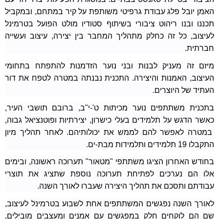
האמן יובל פלג עבודת גרפיטי משותפת על קיר במתחם, ובמקביל
תכננו ובנו ריהוט ציבורי בשיתוף סטודיו מולט הפועל בטרמינל
לעיצוב, כל זה כחלק מתהליך המחבר בין יצירה, עיצוב ועשייה
חברתית.
מיזם זה מעניק לבנות ובני נוער הזדמנות להתפתח בתחומי
העיצוב, האמנות והיצירה. התכנית נבנתה במטרה לטפח את דור
העתיד של היוצרים.
בתכנית משתתפים נוער מכיתות ט'-י"ב, ברובם תושבי העיר,
כאשר הדגש על תלמידים בעלי כישרון, יצירתיות ופוטנציאל גבוה,
במטרה לאפשר להם לממש את יכולותיהם. לאחר תהליך מיון
התקבלו 19 תלמידים ותלמידות מבת-ים.
בחודש האחרון הציגו משתתפי "מטאור" תערוכה ראשונה, ובימים
אלו הם נערכים לפתיחת תערוכה נוספת שתציג את תוצרי
עבודתם ותסכם את תהליך היצירה שעברו לאורך השנה.
לאורך השנה נפגשים המשתתפים אחת לשבוע בטרמינל לעיצוב,
שם הם לוקחים חלק במפגשים עם אמנים ומעצבים מובילים,