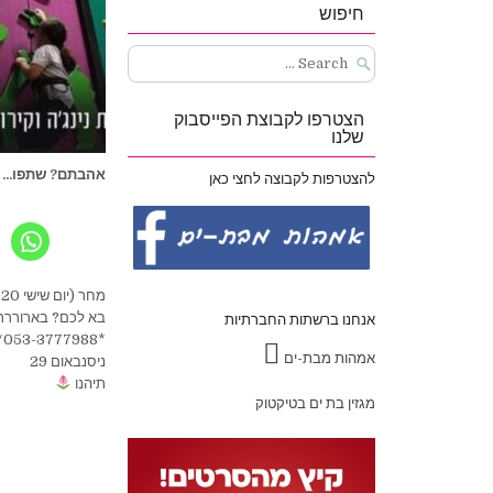
חיפוש
Search
for:
הצטרפו לקבוצת הפייסבוק
שלנו
אהבתם? שתפו...
להצטרפות לקבוצה לחצי כאן
מחר (יום שישי 27.11.20) מתחם הנינג'ה *!ALL IN* יהיה פתוח לכניסה בקפסולות
בא לכם? בארורררר
אנחנו ברשתות החברתיות
*053-3777988*
אמהות מבת-ים
ניסנבאום 29
תיהנו
מגזין בת ים בטיקטוק