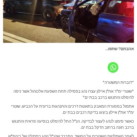
אהבתם? שתפו...
*דוברות המשטרה*
*שוטרי ימ"ר את"ן איילון עצרו נהג בפסילה תחת השפעת אלכוהול אשר ניסה
להימלט והתנגש ברכב בבת ים*
אתמול במסגרת המאבק בתאונות דרכים והתנהגות בריונית על הכביש, שוטרי
ימ"ר את"ן איילון ביצעו בדיקת רכבים בבת ים.
כאשר סימנו לנהג לעצור לבדיקה, הנ"ל החל להימלט בנסיעה פראית והתנגש
ברכב חונה ברחוב הדקל בבת ים.
לאחר השתלטות השוטרים על החשוד, התברר שהנ"ל נוהג בפסילה של ביהמ"ש