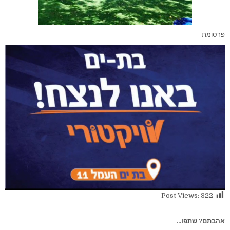
פרסומת
Post Views:
322
אהבתם? שתפו...