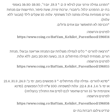
*הפנינג גמילה עירוני ענק לגילאי 2-3-* 19.3, יום ד׳, 16:30-18:30 באמפי
בת-ים. ההפנינג יכלול: ג'ימבורי, ערכות יצירה, שעת סיפור, התייעצות עם מנחות
הורים מומחיות גמילה ומתנה לכל משתתף. עלות: 10 שקלים לילד (מבוגר ללא
עלות).
*הכניסה לא תתאפשר עם אחים גדולים.
לפרטים והרשמה:
https://www.coing.co/BatYam_Kehilot_Parenthood/196814
*הרצאה להורים-* כלים לגמילה מוצלחת עם המנחה אוריאנה גבעולי, מנחת
הורים, מומחית לגמילה מחיתולים. 11.3, בשעה 20:30 בזום, ללא עלות.
לפרטים והרשמה:
https://www.coing.co/BatYam_Kehilot_Parenthood/196815
*סדנא להורים- גמילה קלה מחיתולים-* 3 מפגשים בזום, ימי ב': 24.3, 31.3, 21.4
או ימי ג': 1.4, 8.4, 22.4. עלות למשפחה: 100 ש"ח לכל המפגשים. (סדנא
אינטימית עד 15 הורים שתעזור לכם לסיים את התהליך בהצלחה)
לפרטים והרשמה:
https://www.coing.co/BatYam_Kehilot_Parenthood/196816
קרדיט צילום: דוברות בת-ים