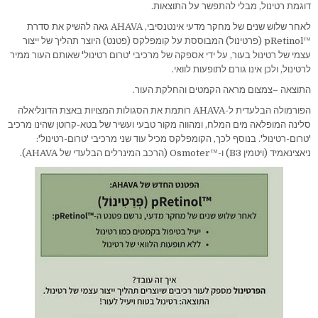
דוגמת רטינול, מבלי להתפשר על התוצאות.
לאחר שלוש שנים של מחקר מדעי אינטנסיבי, AHAVA גאה להשיק את סדרת
™pRetinol (פרטינול) המבוססת על קומפלקס (פטנט) היוצר תהליך של ייצור
עצמי של רטינול בעור, על ידי אספקה של מרכיבי 'טרום רטינול' שאותם העור ממיר
לרטינול, ולכן אינו גורם לתופעות לוואי.
התוצאה –צמצום מראה הקמטים והחלקת העור.
הפורמולה הבלעדית ל-AHAVA רותמת את הסגולות המצויות באצת הדונליאלה
סלינה המופלאה מים המלח, ומהווה מקור טבעי ועשיר של בטא-קרוטן שהינו מרכיב
'טרום-רטינול'. בנוסף לכך, הקומפלקס מכיל עוד שני מרכיבי 'טרום-רטינול':
ניאצינאמיד (ויטמין B3) ו-™Osmoter (הרכב המינרלים הבלעדי של AHAVA).