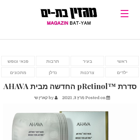
ראשי
בעיר
תרבות
פנאי ונופש
ילדים
צרכנות
נדלן
מתכונים
סדרת ™pRetinol החדשה מבית AHAVA
Posted on
מרץ 3, 2021
by
קארין שי