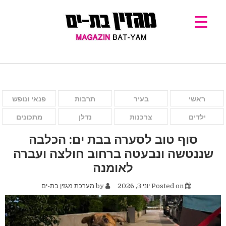
ראשי
בעיר
תרבות
פנאי ונופש
ילדים
צרכנות
נדלן
מתכונים
סוף טוב לסערה בבת ים: הכלבה
שננטשה ונבעטה ברחוב חולצה ועברה
לאומנה
Posted on
יוני 3, 2026
by
מערכת מגזין בת-ים