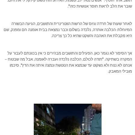
תושב אחר הוסיף: "אנשים נטולי לב ונשמה, האירוע הזה פשוט קילקל לי את היום.
שובר את הלב לראות חוסר אנושיות כזה".
לאחר שעות של חרדה וגיוס של הרשות הווטרינרית והתושבים, הגיעה הבשורה
המיוחלת: הכלבה אותרה, נלכדה בשלום וכבר נמצאת בבית אומנה חם ומפנק, שם
היא מקבלת את האהבה והשקט שהיא כל כך צריכה.
אך הסיפור לא נגמר כאן. הפעילים והתושבים מבהירים כי אין בכוונתם לעבור על
המקרה בשתיקה. "תודה לכולם, הכלבה נלכדה ועברה לאומנה, אבל מה שבטוח –
אנחנו לא ננוח ולא נשקוט עד שנמצא את הנוטשת ונמצה איתה את הדין", סיכמו
מובילי המאבק.