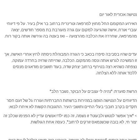
נטישה אכזרית לאור יום
האירוע המקומם החל מחוץ למרפאה וטרינרית ברחוב בר אילן בעיר. על פי דיווחי
עוברי אורח, אישה שהגיעה למקום עם גורה מעורבת בת מספר חודשים, יצאה
מהמרפאה, שחררה את הכלבה מהרצועה – ואז בעטה בה וגירשה אותה בקור רוח.
עדים שהיו בסביבה סיפרו בכאב כי הגורה המבוהלת ניסתה לרוץ אחרי האישה, אך
זו המשיכה לגרש אותה ונסה מהמקום. הכלבה, שהייתה שרויה בחרדה עמוקה,
נצפתה כשהיא רצה בטירוף ברחוב יצחק שדה, בעוד תושבים מודאגים מנסים
ללכוד אותה ללא הצלחה.
הרשת סוערת: "נהיה לי עצבים על הבוקר, נשבר הלב"
הדיווחים על הנטישה הופצו במהירות ברשתות החברתיות ועוררו גל של זעם חסר
תקדים בקרב חובבי בעלי החיים ותושבי העיר. התגובות הקשות לא איחרו לבוא:
> "איך אפשר לנטוש ולבעוט? זו נשמה, זה כמו ילד! אנשים עדיין לא הפנימו שכלב זה
יצור חי, לא בובה שכשנמאס זורקים לרחוב", כעסה אחת הגולשות.