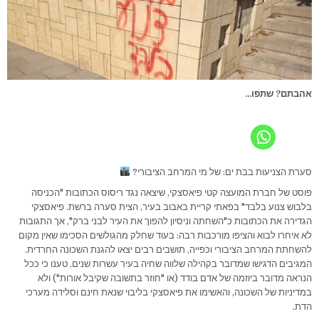
אהבתם? שתפו...
סערת הצניעות בבת ים: של מי המרחב הציבורי?
פוסט של חברת המועצה קטי פיאסצקי, שיצאה נגד ריסוס הכתובות "הכניסה
בלבוש צנוע בלבד" בפאתי קריית באבוב בעיר, הצית סערה ברשת. פיאסצקי
הגדירה את הכתובות כ"השחתה וניסיון להפוך את העיר לבני ברק", אך התגובות
לא איחרו לבוא והציפו מורכבות רבה: בעוד שחלק מהגולשים הסכימו שאין מקום
להשחתת המרחב הציבורי וכפייה, תושבים רבים יצאו להגנת השכונה החרדית.
המגיבים הדגישו שמדובר בקהילה שלווה שחיה בעיר עשרות שנים, טענו כי ככל
הנראה מדובר ביוזמה של אדם בודד (או "חוזר בתשובה שקיבל אורות") ולא
במדיניות של השכונה, והאשימו את פיאסצקי בליבוי שנאת חינם וסלידה מערכי
הדת.