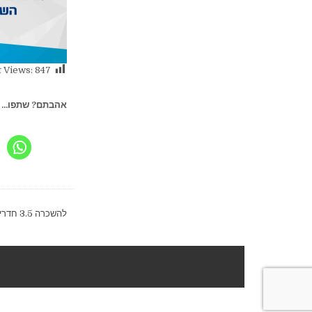
 Views:
847
אהבתם? שתפו...
ניווט
להשכרה 3.5 חדרים בבת ים (יוספטל) →