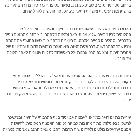
ברחוב סטרומה 6. ביום שבת, 1.11.25, בשעה 12:30, ייערך סיור מודרך בתערוכה
בהשתתפות האמנית ואוצרות התערוכה. הכניסה חופשית לקהל הרחב.
תערוכת היחיד של ליהי מציגה ציורים רחבי היקף הנעים בין הארכיאולוגיה
המקומית לבין מבעים של אימהות, כאב וצלקות מלחמה. ביצירתה מתמזגים נופים
מדבריים, סמלים קוסמיים ואלמנטים היוצרים מרחב ציורי טעון החושף את המתח
שבין שבר להתחדשות. דרך שפת הציור, היא נוגעת בנבואות קדומות ובחזיונות של
אחרית הימים, ומציעה מבט אמנותי על האפשרות לתקווה אוטופית לאחר תקופה
של חורבן.
שם התערוכה שואב השראה מהמושג האסטרולוגי "עידן הדלי" – מונח המתאר
תקופה של התעוררות קולקטיבית, פירוק יחסי כוחות והיווצרותם של סדרים
חברתיים ופוליטיים חדשים. בציוריה, האמנית מבקשת לבחון את הגוף האנושי
כזירה של שינוי, ריפוי ותודעה, ומציבה את הציור כמרחב רוחני, אישי וקולקטיבי גם
יחד.
עיריית בת-ים רואה במוזיאון לאמנות אבן יסוד בנוף התרבותי של העיר, וממשיכה
להשקיע בפעילותו מתוך מחויבות עמוקה לטיפוח האמנות המקומית, לחשיפת
אמנים ישראלים בולטים ולקידום שיח תרבותי רחב ומעמיק המנגיש אמנות עכשווית