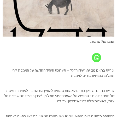
אהבתם? שתפו...
עיריית בת-ים מציגה: "עידן הדלי" – תערוכת היחיד החדשה של האמנית ליהי
תורג׳מן במוזיאון בת-ים לאמנות
עיריית בת-ים ומוזיאון בת-ים לאמנות שמחים להזמין את הציבור לפתיחה חגיגית
של תערוכת היחיד החדשה של האמנית ליהי תורג׳מן, "עידן הדלי: זירות גופניות של
ציור", באוצרות הילה כהן־שניידרמן ועדי דהן.
הפתיחה תתקיים ביום חמישי, 30.10.25, בשעה 19:00, במוזיאון בת-ים לאמנות