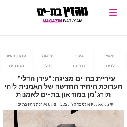
ראשי
בעיר
תרבות
פנאי ונופש
ילדים
צרכנות
נדלן
מתכונים
עיריית בת-ים מציגה: "עידן הדלי" –
תערוכת היחיד החדשה של האמנית ליהי
תורג׳מן במוזיאון בת-ים לאמנות
Posted on
אוקטובר 30, 2025
by
מערכת מגזין בת-ים