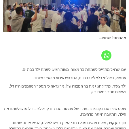
אהבתם? שתפו...
עם ישראל מתגייס לשמחת בר מצווה: מאות הגיעו לשמח ילד בבת ים.
אתמול, באולמי בלאג'יו בבת ים, התרחש אירוע מרגש במיוחד.
ילד צעיר, עמד לחגוג את בר המצווה שלו, אך נראה כי מספר המוזמנים היה דל,
והאולם נותר כמעט ריק.
פוסט שפורסם בקבוצה ובעמוד של אמהות מבת ים קרא לציבור להגיע ולשמח את
הילד, והתגובה הייתה מדהימה.
תוך זמן קצר, מאות אנשים מכל רחבי הארץ הגיעו לאולם, הביאו איתם שמחה,
ריקודים ואהבה, והפכו את האירוע לחגיגה בלתי נשכחת. הילד, שנראה בתחילה