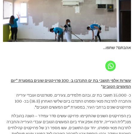
אהבתם? שתפו...
עשרות אלפי תושבי בת ים התנדבו ב- 100 פרויקטים שונים במסגרת "יום
המעשים הטובים
"
כ- 15,000 תושבי בת ים, ובהם תלמידים, צעירים, סטודנטים ועובדי עירייה
והחברה לתרבות פנאי וספורט התנדבו ביום שלישי האחרון (16.3) בכ- 100
פרויקטים שונים ברחבי העיר, במסגרת "יום המעשים הטובים".
בין הפרויקטים השונים שהתקיימו: פרויקט עושים סדר עמידר – השנה בהובלת
מנכ"לית העירייה, יודפת-אפק ארזי ביום המעשים הטובים עובדי העירייה והחברה
לתרבות פנאי וספורט, יחד עם התושבים, עשו מספר רב של פרויקטים קהילתיים
בשכונת עמידר, ובהן: הוספת צבע למרחב הציבורי לצד הפנינג ומגוון פעילויות