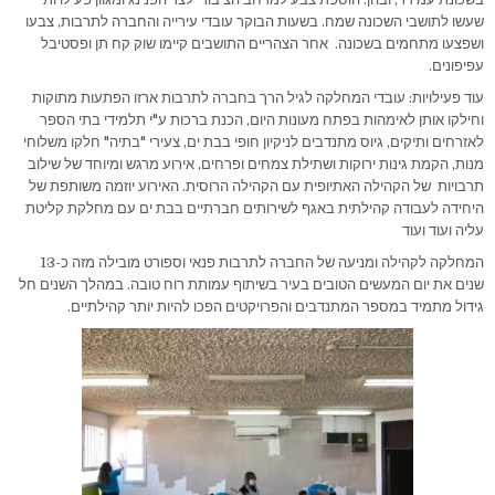
שעשו לתושבי השכונה שמח. בשעות הבוקר עובדי עירייה והחברה לתרבות, צבעו
ושפצעו מתחמים בשכונה. אחר הצהריים התושבים קיימו שוק קח תן ופסטיבל
עפיפונים.
עוד פעילויות: עובדי המחלקה לגיל הרך בחברה לתרבות ארזו הפתעות מתוקות
וחילקו אותן לאימהות בפתח מעונות היום, הכנת ברכות ע"י תלמידי בתי הספר
לאזרחים ותיקים, גיוס מתנדבים לניקיון חופי בבת ים, צעירי "בתיה" חלקו משלוחי
מנות, הקמת גינות ירוקות ושתילת צמחים ופרחים, אירוע מרגש ומיוחד של שילוב
תרבויות של הקהילה האתיופית עם הקהילה הרוסית. האירוע יוזמה משותפת של
היחידה לעבודה קהילתית באגף לשירותים חברתיים בבת ים עם מחלקת קליטת
עליה ועוד ועוד
המחלקה לקהילה ומניעה של החברה לתרבות פנאי וספורט מובילה מזה כ-13
שנים את יום המעשים הטובים בעיר בשיתוף עמותת רוח טובה. במהלך השנים חל
גידול מתמיד במספר המתנדבים והפרויקטים הפכו להיות יותר קהילתיים.