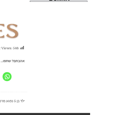
 Views:
546
אהבתם? שתפו...
ניווט
ילד בן 5 נפגע מרכב ברחוב קדושי לוצק בבת ים; מצבו בינוני