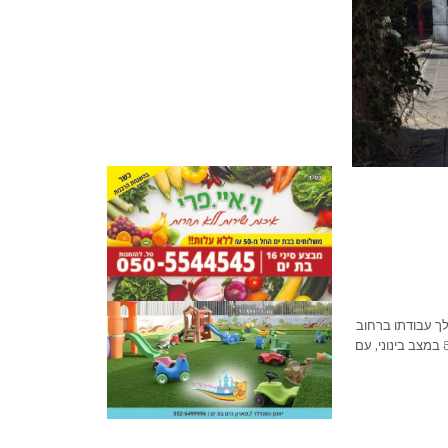
א במרחב איילון, על פועל שנפל מגובה של כ-7 מטר במהלך עבודתו ברחוב
הצנחנים בבת ים. חובשים ופראמדיקים של מד"א מעניקים טיפול רפואי ומפנים לבי"ח וולפסון, גבר כבן 50 במצב בינוני, עם