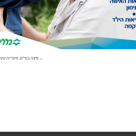
← פיצה בנד'ס, פיצרייה ט