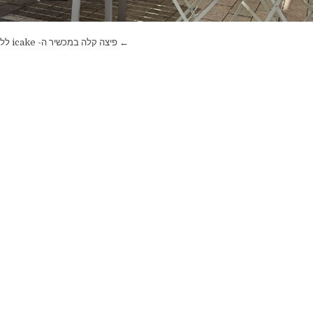
← פיצה קלה במכשיר ה- icake ללא שמרים והתפחה