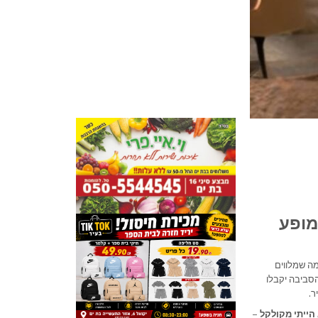
מופע
ה שמלווים
יום שני הקרוב (ה-8/6), תושבי בת ים והסביבה יקבלו
ר.
הייתי מקולקל –