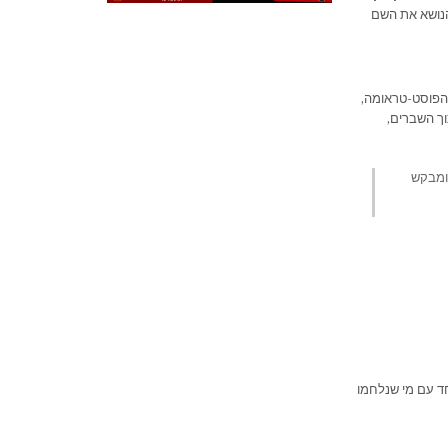
הנושא את השם
 הפוסט-טראומה,
ך השברים,
ומבקש
חד עם מי שנלחמו