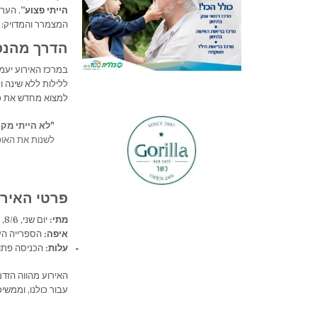
הייתי פצוע”
. הער
המצמרר והמדויק:
​הדרך מהנ
​במרכז האירוע יעמ
ללילות ללא שינה 
למצוא מחדש את כו
"לא הייתי מקו
לשנות את האופ
​פרטי האירו
מתי:
יום שני, 8/6, בשעה 19:30.
איפה:
הספרייה העי
עלות:
הכניסה פתו
​האירוע מהווה הזד
עבור כולנו, וממש