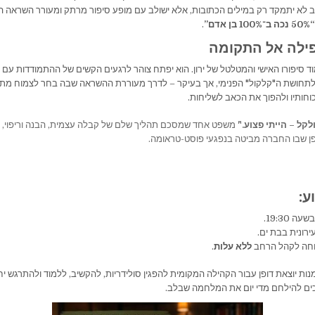
ב לא יתמקד רק במילים הכתובות, אלא ישולב עם מופע סיפור מרתק ומעורר השראה 
“50% נכה ב־100% בן אדם”
.
פילה אל התקומה
וד סיפורו האישי והמטלטל של ירון. הוא יפתח צוהר לרגעים הקשים של ההתמודדות עם
ולתחושת ה"קלקול" הפנימי, אך בעיקר – לדרך מעוררת ההשראה שבה בחר לצמוח מתו
חותיו ולהפוך את הכאב לשליחות.
לקל – הייתי פצוע."
משפט אחד שמסכם תהליך שלם של קבלה עצמית, הבנה וריפוי, 
ן שבו החברה מביטה בנפגעי פוסט-טראומה.
ע:
רונית בבת ים.
חה לקהל הרחב
ללא עלות
.
מנות יוצאת דופן עבור הקהילה המקומית להפגין סולידריות, להקשיב, ללמוד ולהתרגש י
יכים להילחם מדי יום את המלחמה שבלב.