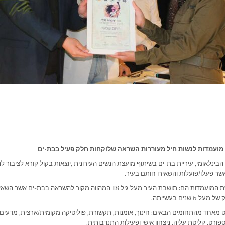
מועמדות לנשות חיל מעוררות השראה שלוקחות חלק פעיל בבת-ים
בינלאומי, עיריית בת-ים בשיתוף מועצת הנשים העירונית ,יוצאות בקול קורא לציבור ל
ר פעלו/פועלות והשאירו חותם בעיר.
הקריטריונים להגשת המועמדות הם: תושבת העיר מעל גיל 18 המהווה מקור להשראה בבת-י
 שנים בעשייתה.
ט מאחד מהתחומים הבאים: חינוך, אומנות, תקשורת, פוליטיקה מקומית/ארצית, מדעים 
פורט, קליטת עליה, ניצחון אישי ופעילות התנדבותית.