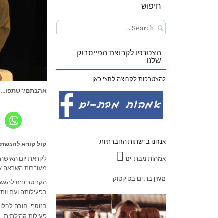
חיפוש
Search
for:
הצטרפו לקבוצת הפייסבוק
שלנו
להצטרפות לקבוצה לחצי כאן
אהבתם? שתפו...
אנחנו ברשתות החברתיות
קול קורא להגשת 
אמהות מבת-ים
לקראת יום האישה ה
מעוררות השראה אש
מגזין בת ים בטיקטוק
בפעילותה ועם וותק של מעל 5
בנוסף, חובה לבלו
פעילות קהילתית, ס