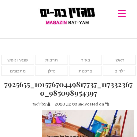
ראשי
בעיר
תרבות
פנאי ונופש
ילדים
צרכנות
נדלן
מתכונים
117332367_10157670449817737_7925655
985098954397_o
Posted on
אוגוסט 12, 2020
by
ליאור