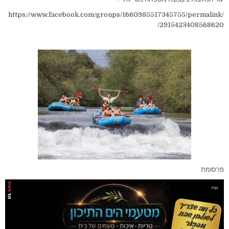
https://www.facebook.com/groups/1660985517345755/permalink/
2915423408568620/
פרסומת