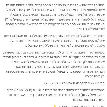
לרגל חג השבועות – חג המים, כל משפחה תבחר להצפין לגליל וליהנות מחוויית
שייט משפחתי ומהנה במי הירדן הצוננים, באוויר הפתוח בלב ערוץ החיים והטבע
של מדינת ישראל. משך המסלול כשעה ורבע בצמחיה טבעית מנקודת השילוח
בבית הילל. לאחר חורף רווי משקעים הזרימה נפלאה המים קרירים בטמפ' של 17
מעלות צלזיוס. את שיא הכיף תחוו במפלון שם מומלץ לחייך – כי מצלמים אתכם.
אורך המסלול כ-4 ק"מ.
"צוות האתר נרגש לרגל פתיחת העונה ויקפיד באדיקות על הנחיות משרד הבריאות
שיכללו: עטית מסכות, ריחוק חברתי, ניקיון והיגיינה. ברחבי האתר יוצבו מתקני
אלכוג'ל לשימוש המבקרים" ציין גיא ירמק מנכ"ל קייקי כפר בלום
בכניסה לאתר תתבצע מדידת חום לכל המבקרים, לקופות יגיע נציג מכל משפחה,
שאר בני המשפחה / הקבוצה ימתינו במדשאות האתר. יש להקפיד על ריחוק חברתי
של 2 מ' בתור לקופות, להסעה ולירידה למים. חשוב להישמע להוראות הצוות
במקום. הסירות, המשוטים, חגורות ההצלה יעברו חיטוי ע"פ הנחיות משרד
הבריאות ואחרי כל שימוש בהם. במהלך השייט תידרש שמירה על מרחק בטיחות
בין סירה לסירה.
מתי? 27.5 ובמהלך חג השבועות 10:00 –15:30.
כמה? שייט במסלול המשפחתי בלבד. עלות ליחיד: 101 ₪ (השייט מגיל 5 בליווי
מבוגר מעל גיל 18) (ניתן לרכוש כרטיס מראש בהנחה דרך אתר האינטרנט או
מועדוני הצרכנות השונים)
עוד המלצות בקבוצה משפחה מטיילת