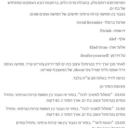
הפרפורמנס רותם וולק, בהובלת מרכז כלים, ברחובות רובע העסקים המתחדש
של בת-ים.
נעבור בין חמישה קירות גרפיטי חדשים, של חמישה אמנים שונים:
אורטל ברמלר-Ortal Bremler
זיו שמח- Zivink
אלף- Alef
אלעד אורן- Elad Oran
טל וידרמן- Seaforyourself
לאחר מכן יערך יריד בטרמינל עיצוב בת-ים לצד דרינק צהריים קריר, מוזיקה נעימה
ויריד אופנה ולייף סטייל About Us, של המעצבת קארינה.
כניסה ליריד בעלות 20 ש״ח בלבד.
פעימות הסיור הן:
10:00- ״מסלול למיטיבי לכת״. בסיור זה נעבור בין חמשת קירות הגרפיטי. נתחיל
ונסיים בטרמינל עיצוב בת-ים. אורך הסיור כ-45 דקות.
11:30- ״מסלול למטיבי לכת״. בסיור זה נעבור בין חמשת קירות הגרפיטי. נתחיל
ונסיים בטרמינל עיצוב בת-ים. אורך הסיור כ-45 דקות.
13:00-״הגעת ליעד״. בסיור זה נעבור בין שני קירות גרפיטי. נתחיל ונסיים