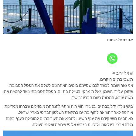
אהבתם? שתפו...
# אלי יריב #
תושבי בת ים היקרים,
אני גאה ושמח לבשר לכם שסיימנו בימים האחרונים לשקם את הפסל הסביבתי
שהוכן על ידי האומן יגאל תומרקין בטיילת בת-ים. הפסל הסביבתי נועד להנציח את
משה עזרא, המכונה בשם חבריו "בושי".
בושי נולד וגדל בבת ים. בנעוריו הוא היה שותף להנחתת מעפילים שברחו ממדינות
אירופה לאחר השואה לחוף בת-ים בתקופת השלטון הבריטי בארץ ישראל.
כאוהב ים בושי קידם את ענף השייט ולהביא את העיר בת ים למובילה בענף בקנה
מידה ארצי ובינלאומי ולזכייות בגביע אלופי אירופה ואלופי העולם.