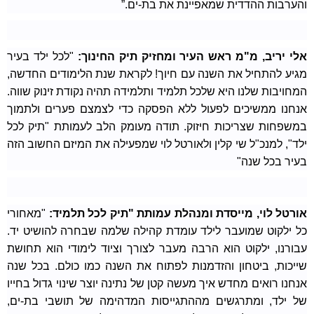
והערבות ההדדית שמאפיינת את בת-ים.”
אלי יריב, מ"מ ראש העיר ומחזיק תיק החינוך:
"לכל ילד בעיר
מגיע להתחיל את השנה עם חיוך! לקראת שנת הלימודים החדשה,
המחויבות שלנו היא שלכל תלמיד ותלמידה תהיה נקודת זינוק שווה.
אנחנו ממשיכים לפעול ללא הפסקה כדי לצמצם פערים ולתמוך
במשפחות שצריכות חיזוק. תודה מעומק הלב לעמותת "תיק לכל
ילד", למנכ"ל שי קלין ולאורטל לוי שמפעילה את המיזם החשוב הזה
בעיר בכל שנה"
אורטל לוי, מייסדת ומנהלת עמותת "תיק לכל תלמיד:
"מאחורי
כל ילקוט שמועבר לילד עומדת קהילה שלמה שבחרה להושיט יד.
עבורנו, ילקוט הוא הרבה מעבר לצורך וציוד לימודי הוא תחושת
שייכות, ביטחון והזדמנות לפתוח את השנה כמו כולם. בכל שנה
אנחנו רואים מחדש איך מעשה קטן של נתינה יוצר שינוי גדול בחייו
של ילד, ומתרגשים מההתגייסות המדהימה של תושבי בת-ים,