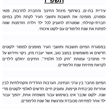
תשפ"ז
עיריית בת-ים, בשיתוף מינהל החינוך והחברה לתרבות, פנאי
וספורט, מזמינה את תושבות ותושבי העיר לקחת חלק במיזם
חברתי-קהילתי, שמטרתו להעניק לכל ילד וילדה הזדמנות שווה
לפתוח את שנת הלימודים עם ילקוט איכותי.
במסגרת המיזם תושבות ותושבי העיר מוזמנים למסור ילקוטים
חדשים או משומשים במצב טוב, אשר יעברו מיון, ניקוי וחידוש על
ידי מתנדבי עמותת "תיק לכל תלמיד". התיקים יחולקו לילדים
לקראת פתיחת שנת הלימודים.
המיזם מחבר בין ערכי הנתינה, הערבות ההדדית והקהילתיות לבין
אחריות סביבתית וקיימות, ומעניק חיים חדשים לאלפי ילקוטים מדי
שנה. ילקוט שכבר אינו בשימוש עבור משפחה אחת, יהפוך עבור
ילד אחר לפתיחה מכובדת ומרגשת של שנת הלימודים.