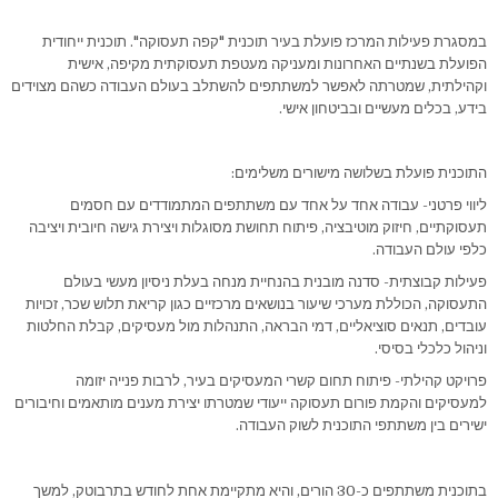
במסגרת פעילות המרכז פועלת בעיר תוכנית "קפה תעסוקה". תוכנית ייחודית
הפועלת בשנתיים האחרונות ומעניקה מעטפת תעסוקתית מקיפה, אישית
וקהילתית, שמטרתה לאפשר למשתתפים להשתלב בעולם העבודה כשהם מצוידים
בידע, בכלים מעשיים ובביטחון אישי.
התוכנית פועלת בשלושה מישורים משלימים:
ליווי פרטני- עבודה אחד על אחד עם משתתפים המתמודדים עם חסמים
תעסוקתיים, חיזוק מוטיבציה, פיתוח תחושת מסוגלות ויצירת גישה חיובית ויציבה
כלפי עולם העבודה.
פעילות קבוצתית- סדנה מובנית בהנחיית מנחה בעלת ניסיון מעשי בעולם
התעסוקה, הכוללת מערכי שיעור בנושאים מרכזיים כגון קריאת תלוש שכר, זכויות
עובדים, תנאים סוציאליים, דמי הבראה, התנהלות מול מעסיקים, קבלת החלטות
וניהול כלכלי בסיסי.
פרויקט קהילתי- פיתוח תחום קשרי המעסיקים בעיר, לרבות פנייה יזומה
למעסיקים והקמת פורום תעסוקה ייעודי שמטרתו יצירת מענים מותאמים וחיבורים
ישירים בין משתתפי התוכנית לשוק העבודה.
בתוכנית משתתפים כ-30 הורים, והיא מתקיימת אחת לחודש בתרבוטק, למשך