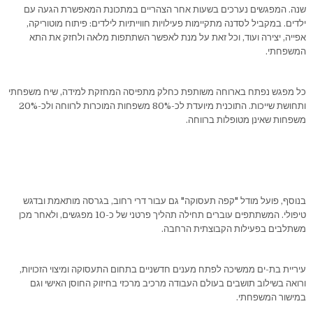
שנה. המפגשים נערכים בשעות אחר הצהריים במתכונת המאפשרת הגעה עם
ילדים. במקביל לסדנה מתקיימות פעילויות חווייתיות לילדים: פיתוח מוטוריקה,
אפייה, יצירה ועוד, וכל זאת על מנת לאפשר השתתפות מלאה ולחזק את התא
המשפחתי.
כל מפגש נפתח בארוחה משותפת כחלק מתפיסה המחזקת למידה, שיח משפחתי
ותחושת שייכות. התוכנית מיועדת לכ-80% משפחות המוכרות לרווחה ולכ-20%
משפחות שאינן מטופלות ברווחה.
בנוסף, פועל מודל "קפה תעסוקה" גם עבור דרי רחוב, בגרסה מותאמת ובדגש
טיפולי. המשתתפים עוברים תחילה תהליך פרטני של כ-10 מפגשים, ולאחר מכן
משתלבים בפעילות הקבוצתית הרחבה.
עיריית בת-ים ממשיכה לפתח מענים חדשניים בתחום התעסוקה ומיצוי הזכויות,
ורואה בשילוב תושבים בעולם העבודה מרכיב מרכזי בחיזוק החוסן האישי וגם
במישור המשפחתי.