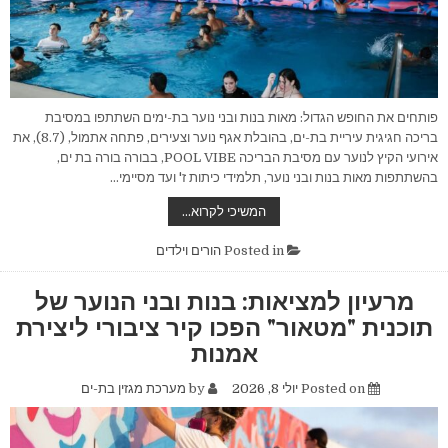
פותחים את החופש הגדול: מאות בנות ובני נוער בת-ימים השתתפו במסיבת
בריכה חגיגית עיריית בת-ים, בהובלת אגף נוער וצעירים, פתחה אתמול, (8.7), את
אירועי הקיץ לנוער עם מסיבת הבריכה POOL VIBE, בבורה בורה בת ים,
בהשתתפות מאות בנות ובני נוער, תלמידי כיתות ז' ועד מסיימי…
פותחים
המשיכי לקרוא…
את
החופש
הגדול:
Posted in
הורים וילדים
מאות
בנות
ובני
מרעיון למציאות: בנות ובני הנוער של
נוער
בת-ימים
תוכנית "מטאור" הפכו קיר ציבורי ליצירת
השתתפו
במסיבת
אמנות
בריכה
חגיגית
Posted on
יולי 8, 2026
by
מערכת מגזין בת-ים