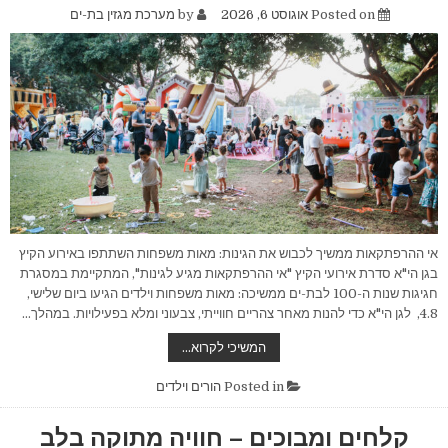
Posted on
אוגוסט 6, 2026
by
מערכת מגזין בת-ים
אי ההרפתקאות ממשיך לכבוש את הגינות: מאות משפחות השתתפו באירוע הקיץ
בגן הי"א סדרת אירועי הקיץ "אי ההרפתקאות מגיע לגינות", המתקיימת במסגרת
חגיגות שנות ה-100 לבת-ים ממשיכה: מאות משפחות וילדים הגיעו ביום שלישי,
4.8, לגן הי"א כדי להנות מאחר צהריים חווייתי, צבעוני ומלא בפעילויות. במהלך…
אי
המשיכי לקרוא…
ההרפתקאות
ממשיך
לכבוש
Posted in
הורים וילדים
את
הגינות:
מאות
קלחים ומבוכים – חוויה מתוקה בלב
משפחות