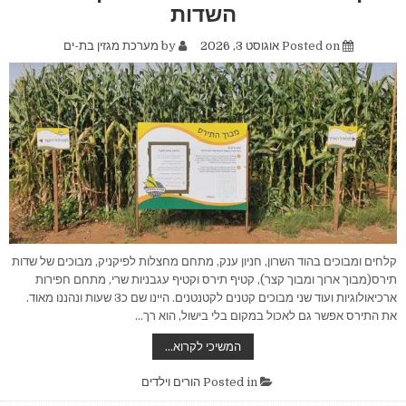
השתתפו
השדות
באירוע
הקיץ
בגן
Posted on
אוגוסט 3, 2026
by
מערכת מגזין בת-ים
הי"א
קלחים ומבוכים בהוד השרון, חניון ענק, מתחם מחצלות לפיקניק, מבוכים של שדות
תירס(מבוך ארוך ומבוך קצר), קטיף תירס וקטיף עגבניות שרי, מתחם חפירות
ארכיאולוגיות ועוד שני מבוכים קטנים לקטנטנים. היינו שם כ3 שעות ונהננו מאוד.
את התירס אפשר גם לאכול במקום בלי בישול, הוא רך…
קלחים
המשיכי לקרוא…
ומבוכים
–
חוויה
Posted in
הורים וילדים
מתוקה
בלב