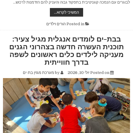
לבוגרים עם הנמכה קוגניטיבית בתפקוד גבוה והעניק להם הזדמנות לרכוש…
מרחיבים
המשיכי לקרוא…
אופקים:
בוגרים
עם
Posted in
הורים וילדים
מוגבלות
רוכשים
כלים
בבת-ים לומדים אנגלית מגיל צעיר:
חדשים
בקמפוס
תוכנית העשרה חדשה בצהרוני הגנים
"קרן
אור"
מעניקה לילדים כלים ראשונים לשפה
של
עמותת
בדרך חווייתית
ש.ק.ל
ישראל
בבת-ים
Posted on
יולי 10, 2026
by
מערכת מגזין בת-ים