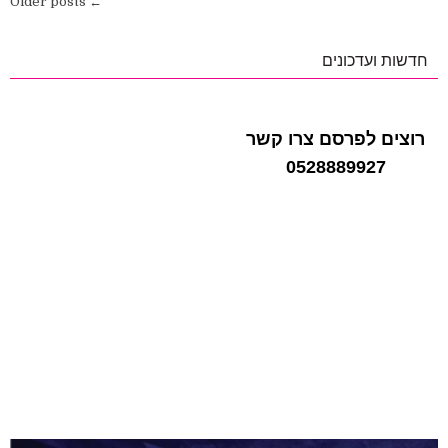
ניווט
← Older posts
תיקים
לקראת
פתיחת
שנת
חדשות ועדכונים
הלימודים
תשפ"ז
רוצים לפרסם צרו קשר
0528889927