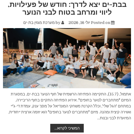
בבת-ים יצא לדרך: חודש של פעילויות,
ליווי ומרחב בטוח לבני הנוער
Posted on
יולי 16, 2026
by
מערכת מגזין בת-ים
אתמול, (15.7), התקיימה הפתיחה הרשמית של חוף הנוער בבת-ים, במסגרת
המיזם "מתחברים לנוער בחופים". אירוע הפתיחה התקיים בחוף הריביירה,
במתחם 'הגל שלי', וכלל הקרנת משחקי המונדיאל על מסך ענק, עמדת די-ג'יי
ואווירה קיצית ומהנה. מיזם "מתחברים לנוער בחופים" הוא יוזמה ארצית ייחודית,
המיועדת לבני ובנות…
מתחם
המשיכי לקרוא…
"מתחברים