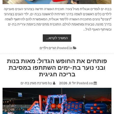
בבת-ים לומדים אנגלית מגיל צעיר: תוכנית העשרה חדשה בצהרוני הגנים מעניקה
לילדים כלים ראשונים לשפה בדרך חווייתית לראשונה בבת-ים, ילדי הגנים בצהרוני
"ניצנים" נהנים מתוכנית העשרה ללימוד אנגלית, המאפשרת להם להיחשף לשפה
בדרך מהנה, טבעית ומותאמת לגילם. התוכנית מתקיימת ביוזמת עיריית בת-ים
ובשיתוף האגף לגיל…
בבת-ים
המשיכי לקרוא…
לומדים
אנגלית
מגיל
Posted in
הורים וילדים
צעיר:
תוכנית
העשרה
פותחים את החופש הגדול: מאות בנות
חדשה
בצהרוני
ובני נוער בת-ימים השתתפו במסיבת
הגנים
מעניקה
בריכה חגיגית
לילדים
כלים
ראשונים
Posted on
יולי 8, 2026
by
מערכת מגזין בת-ים
לשפה
בדרך
חווייתית