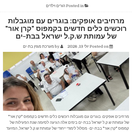
לנוער
בחופים"
Posted in
הורים וילדים
בבת-ים
יצא
לדרך:
מרחיבים אופקים: בוגרים עם מוגבלות
חודש
של
רוכשים כלים חדשים בקמפוס "קרן אור"
פעילויות,
ליווי
של עמותת ש.ק.ל ישראל בבת-ים
ומרחב
בטוח
לבני
Posted on
יולי 13, 2026
by
מערכת מגזין בת-ים
הנוער
מרחיבים אופקים: בוגרים עם מוגבלות רוכשים כלים חדשים בקמפוס "קרן אור"
של עמותת ש.ק.ל ישראל בבת-ים בימים אלה הגיעה לסיומה שנת הפעילות של
קמפוס "קרן אור" בבת-ים- מסלול לימודי ייחודי של עמותת ש.ק.ל ישראל, המיועד