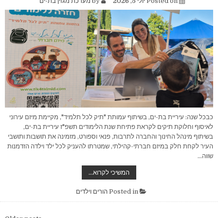
Posted on
יולי 5, 2026
by
מערכת מגזין בת-ים
כבכל שנה: עיריית בת-ים, בשיתוף עמותת "תיק לכל תלמיד", מקיימת מיזם עירוני
לאיסוף וחלוקת תיקים לקראת פתיחת שנת הלימודים תשפ"ז עיריית בת-ים,
בשיתוף מינהל החינוך והחברה לתרבות, פנאי וספורט, מזמינה את תושבות ותושבי
העיר לקחת חלק במיזם חברתי-קהילתי, שמטרתו להעניק לכל ילד וילדה הזדמנות
שווה…
"תיק
המשיכי לקרוא…
לכל
תלמיד"
–
Posted in
הורים וילדים
מיזם
עירוני
לאיסוף
וחלוקת