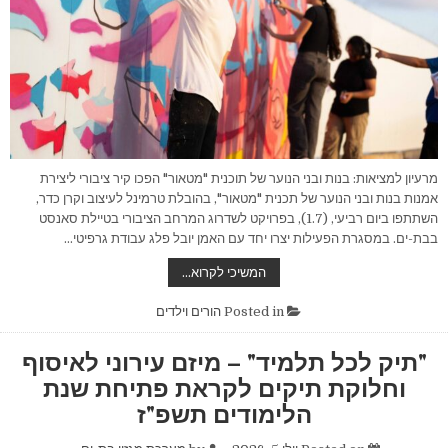
מרעיון למציאות: בנות ובני הנוער של תוכנית "מטאור" הפכו קיר ציבורי ליצירת
אמנות בנות ובני הנוער של תכנית "מטאור", בהובלת טרמינל לעיצוב וקרן כדר,
השתתפו ביום רביעי, (1.7), בפרויקט לשדרוג המרחב הציבורי בטיילת סאנסט
בבת-ים. במסגרת הפעילות יצרו יחד עם האמן יובל פלג עבודת גרפיטי…
מרעיון
המשיכי לקרוא…
למציאות:
בנות
ובני
Posted in
הורים וילדים
הנוער
של
תוכנית
"תיק לכל תלמיד" – מיזם עירוני לאיסוף
"מטאור"
הפכו
וחלוקת תיקים לקראת פתיחת שנת
קיר
ציבורי
הלימודים תשפ"ז
ליצירת
אמנות