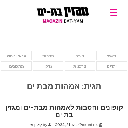
ראשי
בעיר
תרבות
פנאי ונופש
ילדים
צרכנות
נדלן
מתכונים
תגית:
אמהות מבת ים
קופונים והטבות לאמהות מבת-ים ומגזין
בת ים
Posted on
ינואר 31, 2022
by
קארין שי