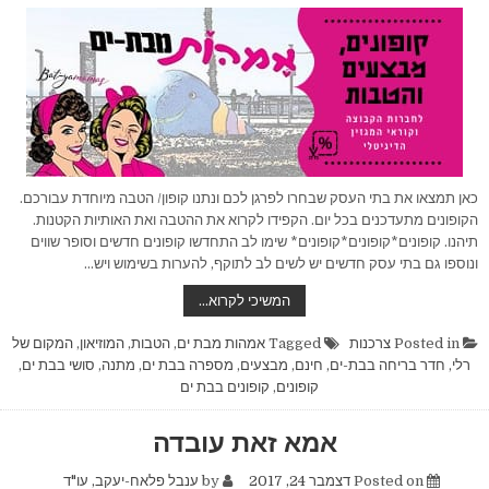
כאן תמצאו את בתי העסק שבחרו לפרגן לכם ונתנו קופון/ הטבה מיוחדת עבורכם.
הקופונים מתעדכנים בכל יום. הקפידו לקרוא את ההטבה ואת האותיות הקטנות.
תיהנו. קופונים*קופונים*קופונים* שימו לב התחדשו קופונים חדשים וסופר שווים
ונוספו גם בתי עסק חדשים יש לשים לב לתוקף, להערות בשימוש ויש…
קופונים
המשיכי לקרוא…
והטבות
לאמהות
מבת-ים
Posted in
צרכנות
Tagged
אמהות מבת ים
,
הטבות
,
המוזיאון
,
המקום של
ומגזין
רלי
,
חדר בריחה בבת-ים
,
חינם
,
מבצעים
,
מספרה בבת ים
,
מתנה
,
סושי בבת ים
,
בת
ים
קופונים
,
קופונים בבת ים
אמא זאת עובדה
Posted on
דצמבר 24, 2017
by
ענבל פלאח-יעקב, עו"ד