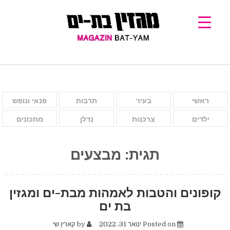
ראשי
בעיר
תרבות
פנאי ונופש
ילדים
צרכנות
נדלן
מתכונים
תגית:
מבצעים
קופונים והטבות לאמהות מבת-ים ומגזין
בת ים
Posted on
ינואר 31, 2022
by
קארין שי