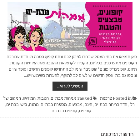
כאן תמצאו את בתי העסק שבחרו לפרגן לכם ונתנו קופון/ הטבה מיוחדת עבורכם.
הקופונים מתעדכנים בכל יום. הקפידו לקרוא את ההטבה ואת האותיות הקטנות.
תיהנו. קופונים*קופונים*קופונים* שימו לב התחדשו קופונים חדשים וסופר שווים
ונוספו גם בתי עסק חדשים יש לשים לב לתוקף, להערות בשימוש ויש…
קופונים
המשיכי לקרוא…
והטבות
לאמהות
מבת-ים
Posted in
צרכנות
Tagged
אמהות מבת ים
,
הטבות
,
המוזיאון
,
המקום של
ומגזין
רלי
,
חדר בריחה בבת-ים
,
חינם
,
מבצעים
,
מספרה בבת ים
,
מתנה
,
סושי בבת ים
,
בת
ים
קופונים
,
קופונים בבת ים
חדשות ועדכונים