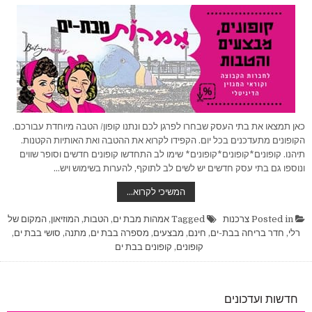
כאן תמצאו את בתי העסק שבחרו לפרגן לכם ונתנו קופון/ הטבה מיוחדת עבורכם.
הקופונים מתעדכנים בכל יום. הקפידו לקרוא את ההטבה ואת האותיות הקטנות.
תיהנו. קופונים*קופונים*קופונים* שימו לב התחדשו קופונים חדשים וסופר שווים
ונוספו גם בתי עסק חדשים יש לשים לב לתוקף, להערות בשימוש ויש…
קופונים
המשיכי לקרוא…
והטבות
לאמהות
מבת-ים
Posted in
צרכנות
Tagged
אמהות מבת ים
,
הטבות
,
המוזיאון
,
המקום של
ומגזין
רלי
,
חדר בריחה בבת-ים
,
חינם
,
מבצעים
,
מספרה בבת ים
,
מתנה
,
סושי בבת ים
,
בת
ים
קופונים
,
קופונים בבת ים
חדשות ועדכונים