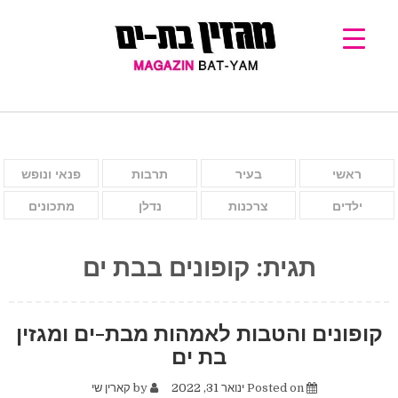
ראשי
בעיר
תרבות
פנאי ונופש
ילדים
צרכנות
נדלן
מתכונים
תגית:
קופונים בבת ים
קופונים והטבות לאמהות מבת-ים ומגזין
בת ים
Posted on
ינואר 31, 2022
by
קארין שי