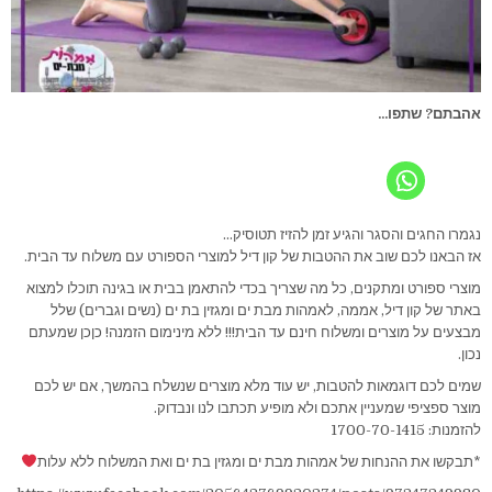
אהבתם? שתפו...
נגמרו החגים והסגר והגיע זמן להזיז תטוסיק…
אז הבאנו לכם שוב את ההטבות של קון דיל למוצרי הספורט עם משלוח עד הבית.
מוצרי ספורט ומתקנים, כל מה שצריך בכדי להתאמן בבית או בגינה תוכלו למצוא
באתר של קון דיל, אממה, לאמהות מבת ים ומגזין בת ים (נשים וגברים) שלל
מבצעים על מוצרים ומשלוח חינם עד הבית!!! ללא מינימום הזמנה! כןכן שמעתם
נכון.
שמים לכם דוגמאות להטבות, יש עוד מלא מוצרים שנשלח בהמשך, אם יש לכם
מוצר ספציפי שמעניין אתכם ולא מופיע תכתבו לנו ונבדוק.
להזמנות: 1700-70-1415
*תבקשו את ההנחות של אמהות מבת ים ומגזין בת ים ואת המשלוח ללא עלות