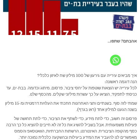
אהבתם? שתפו...
איך מביאים עירייה עם גירעון של 100 מיליון שח לאיזון כלכלי?
הנה דוגמה ראשונה:
לכל עירייה יש הוצאות שוטפות על יחסי ציבור, פרסום, מיתוג וכדומה. בבת-ים, עד
כניסתי לתפקיד, הוציאו על כך עשרות מיליוני שקלים. מהכסף שלנו.
שמתי לזה סוף. בשנתיים וחצי האחרונות חתכתי את העלויות דרמטית ומ-15 מיליון
בשנה הגענו למיליון אחד (ראו בגרף).
פרסום זה חשוב, כדי לתת מידע, כדי לשתף את הציבור, כדי לתת תחושה של
פעילות משמעותית. אבל בשביל להשיג את כל זה לא חייבים להוציא כל כך הרבה
כסף מהקופה הציבורית. האינטרנט, הרשתות החברתיות, הוואטסאפ והסמס
מאפשרים לנו להעביר את המידע ביעילות ובהשקעה כלכלית נמוכה יותר.