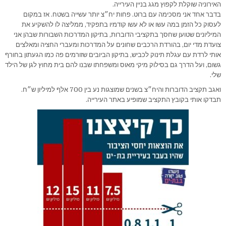
האירוניה שוקלת לקפוץ מגג בניין העירייה.
בדבר אחד אני מסכימה עם ברוט. פחות יח״צ יותר עשייה בשטח. אז במקום
לעסוק כל הזמן במה עשו או לא עשו קודמיו בתפקיד, ממליצה לו להשקיע את
המיליונים שטוען שחסך בתקציבי הדוברות, בתיקון המדרכות השבורות שבהן אני
צועדת מדי יום, בהורדת הרכבים שחונים על המדרכות ומעברי החציה ומאלצים
אותי לרדת עם עגלת תינוק לכביש, בתיקון הביובים שזורמים פה כמו הגעתון בחורף
גשום, ועל הדרך גם בסילוק מיקי מאוס ומשפחתו שבנו להם בית מחוץ לגן של הילד
שלי.
ואגב תקציב הדוברות והיח״צ בשנים שמוצגות נע בין 700 אלף למיליון ש״ח.
תבדקו אותי בקובץ התקציב שמופיע באתר העירייה.