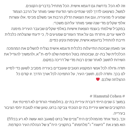
וזה לא הכל. נדרשת גם דוגמא אישית. הכל מתחיל בדברים הקטנים.
למשל, כשיצאנו לדרך לפני שנתיים וחצי הודעתי שאני מוותר על הרכב הצמוד
שמגיע לי מהעיריה, וגם את הוצאות הדלק הרבות אני משלם מכיסי. אלו עשרות
אלפי שקלים מדי שנה שאני מוותר עליהם משכרי.
במקביל שילמתי בעצמי הוצאות אישיות באלפי שקלים שבעבר העיריה מימנה
לראשי ערים, וויתרתי גם על אחד העוזרים שמגיעים לי, כי ידעתי שהצלחה כלכלית
חייבת להתחיל בדוגמא אישית, שקיפות ונקיון כפיים.
אני מאמין שבזכות התייעלות כלכלית ודוגמא אישית נצליח להשלים את המהפכה
הכלכלית של בת-ים, שבזכותה בוטל הסיפוח שלנו ליפו-ת״א, ולהמשיך להגדיל את
השירות לתושב לאחר שנים רבות מדי של דריכה במקום.
תודה גדולה לכל אנשי המקצוע הטובים שעובדים בעיריה מסביב לשעון כדי לסייע
לנו בכך. ותודה לכם, תושבי העיר, על התמיכה לכל אורך הדרך. זו קודם כל
ההצלחה שלכם.
# Hamutal Cohen #
במשך 5 שנים הייתי דוברת עיריית בת ים. בחלומותיי הורודים לא דמיינתי את
התקציבים שראש עיריית בת ים הנוכחי צביקה ברוט, טוען שהיו לטובת יחסי הציבור
בעירייה.
וכך, בעוד אחד מהמהלכים היח״צניים של ברוט (שאגב הוא עושה לא רע בכלל!)
הוא מציג את ״הישגיו״ ו״מלחמתו״ בתקציבי היח״צ של הנהלת העיר הקודמת.